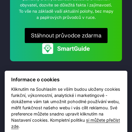
obyvatel, dozvíte se důležitá fakta i zajímavosti.
To vše na základě vaší aktuální polohy, bez mapy
a papírových průvodců v ruce.
Stáhnout průvodce zdarma
Informace o cookies
Kliknutím na Souhlasím se vším budou uloženy cookies
funkční, výkonnostní, analytické i marketingové -
dokážeme vám tak umožnit pohodlné používání webu,
© 2026 Destinační portál provozuje
Brána Jihlavy
,
měřit funkčnost našeho webu i vás cílit reklamou. Své
příspěvková organizace. Všechna práva vyhrazena.
preference můžete snadno upravit kliknutím na
Nastavení cookies. Kompletní politiku
si můžete přečíst
zde
.
Ochrana osobních údajů
Obchodní podmínky