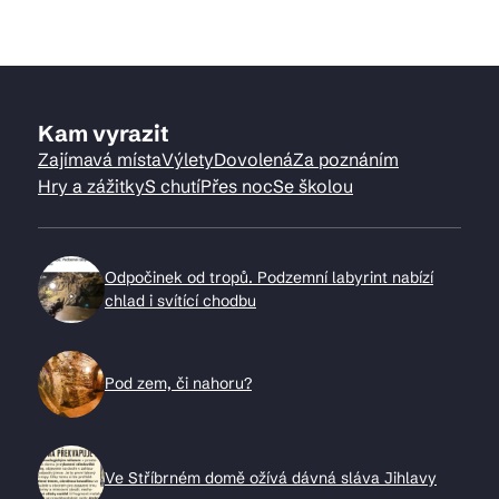
Kam vyrazit
Zajímavá místa
Výlety
Dovolená
Za poznáním
Hry a zážitky
S chutí
Přes noc
Se školou
Odpočinek od tropů. Podzemní labyrint nabízí
chlad i svítící chodbu
Pod zem, či nahoru?
Ve Stříbrném domě ožívá dávná sláva Jihlavy