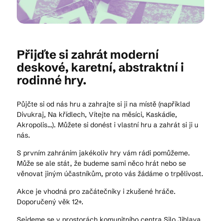
Kam vyrazit
Přijďte si zahrát moderní
deskové, karetní, abstraktní i
CS
EN
DE
rodinné hry.
Půjčte si od nás hru a zahrajte si ji na místě (například
Divukraj, Na křídlech, Vítejte na měsíci, Kaskádie,
Akropolis…). Můžete si donést i vlastní hru a zahrát si ji u
nás.
© 2026 Brána Jihlavy
S prvním zahráním jakékoliv hry vám rádi pomůžeme.
Může se ale stát, že budeme sami něco hrát nebo se
věnovat jiným účastníkům, proto vás žádáme o trpělivost.
Akce je vhodná pro začátečníky i zkušené hráče.
Doporučený věk 12+.
Sejdeme se v prostorách komunitního centra Silo Jihlava