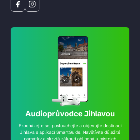
Audioprůvodce Jihlavou
Procházejte se, poslouchejte a objevujte destinaci
Jihlava s aplikací SmartGuide. Navštívíte důležité
památky a skrytá zákoutí oblíbená u místních