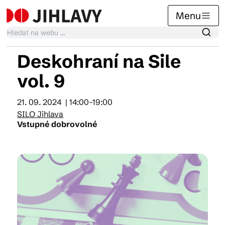
Menu
Deskohraní na Sile
Kalendář akcí
vol. 9
21. 09. 2024
| 14:00-19:00
Tradiční akce
SILO Jihlava
Vstupné dobrovolné
Články
Suvenýry
Praktické info