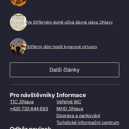
Ve Stříbrném domě ožívá dávná sláva Jihlavy
Stříbrný dům hostil kytarové virtuozy
Další články
Pro návštěvníky
Informace
TIC Jihlava
Veřejné WC
+420 733 644 693
MHD Jihlava
Doprava a parkování
Turistické informační centrum
Odběr novinek