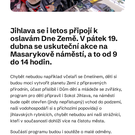
Kam vyrazit
Jihlava se i letos připojí k
oslavám Dne Země. V pátek 19.
dubna se uskuteční akce na
CS
EN
DE
Masarykově náměstí, a to od 9
do 14 hodin.
Chybět nebudou například včelaři se čmelínem, děti si
budou moci vytvořit planetu Zemi z připravených
© 2026 Brána Jihlavy
přírodnin, účast přislíbil i Dům dětí a mládeže se zvířátky,
program pro děti připravil i Sokol Jihlava, na náměstí
bude opět otevřen (jindy nepřístupný) vchod do podzemí,
naši vodohospodáři si s příchozími popovídají o
jihlavských rybnících, chybět nebudou ani naši strážníci,
kteří v současnosti dohlíží více na čistotu města.
Součástí programu budou i soutěže o malé odměny.