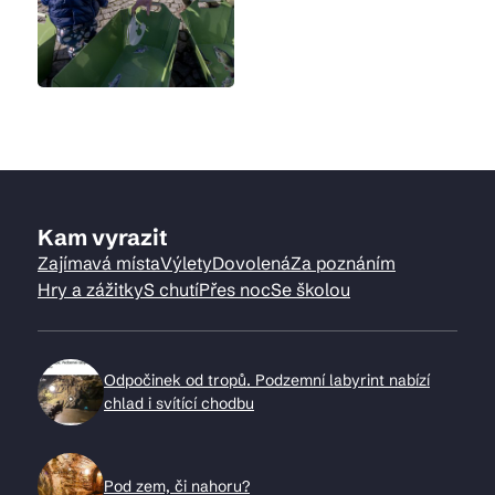
Kam vyrazit
Zajímavá místa
Výlety
Dovolená
Za poznáním
Hry a zážitky
S chutí
Přes noc
Se školou
Odpočinek od tropů. Podzemní labyrint nabízí
chlad i svítící chodbu
Pod zem, či nahoru?