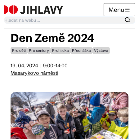
Menu
Den Země 2024
Kalendář akcí
Pro děti
Pro seniory
Prohlídka
Přednáška
Výstava
19. 04. 2024
| 9:00-14:00
Tradiční akce
Masarykovo náměstí
Články
Suvenýry
Praktické info