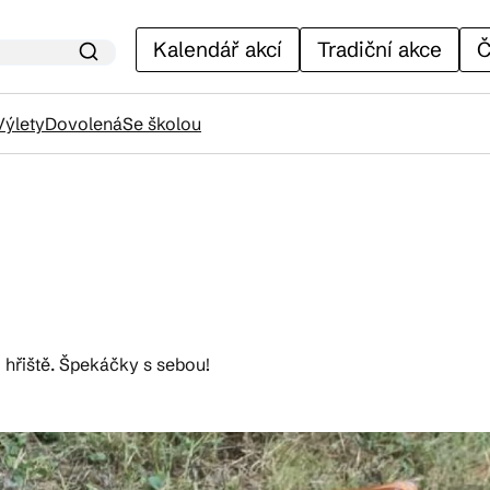
Kalendář akcí
Tradiční akce
Č
Výlety
Dovolená
Se školou
lendář akcí
adiční akce
 hřiště. Špekáčky s sebou!
ánky
venýry