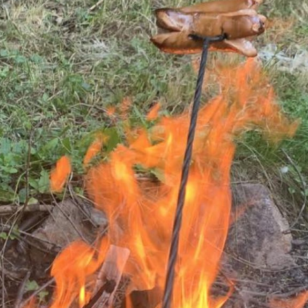
ktické info
m vyrazit
CS
EN
DE
© 2026 Brána Jihlavy