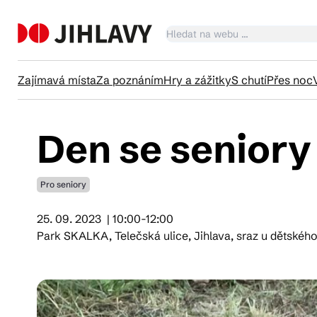
Zajímavá místa
Za poznáním
Hry a zážitky
S chutí
Přes noc
Den se seniory
Ka
Pro seniory
Tr
25. 09. 2023
| 10:00-12:00
Park SKALKA, Telečská ulice, Jihlava, sraz u dětského
Čl
Su