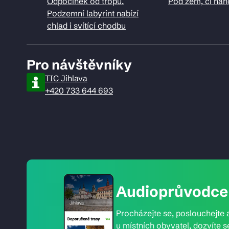
Odpočinek od tropů.
Pod zem, či nah
Podzemní labyrint nabízí
chlad i svítící chodbu
Pro návštěvníky
TIC Jihlava
+420 733 644 693
Audioprůvodce 
Procházejte se, poslouchejte a
u místních obyvatel, dozvíte s