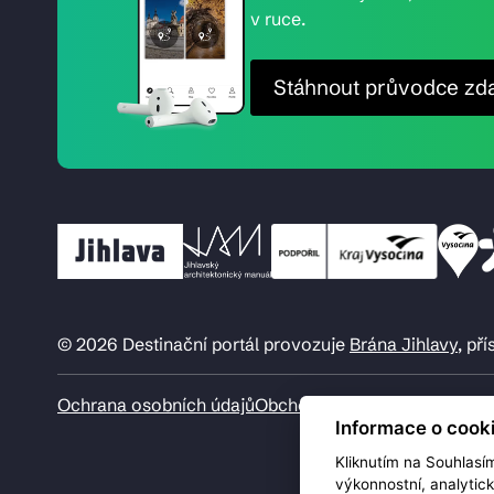
v ruce.
Stáhnout průvodce zd
© 2026 Destinační portál provozuje
Brána Jihlavy
, př
Ochrana osobních údajů
Obchodní podmínky
Informace o cook
Kliknutím na Souhlasí
výkonnostní, analytic