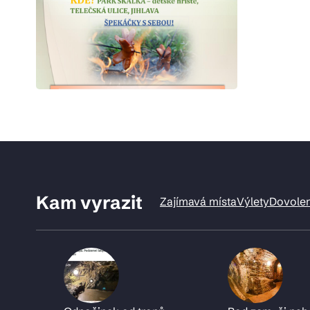
Kam vyrazit
Zajímavá místa
Výlety
Dovole