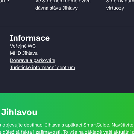
oru?
Ve Stříbrném domě ožívá
Stříbrný dům
dávná sláva Jihlavy
virtuozy
Informace
Veřejné WC
MHD Jihlava
Doprava a parkování
Turistické informační centrum
Jihlavou
 objevujte destinaci Jihlava s aplikací SmartGuide. Navštívít
e důležitá fakta i zajímavosti. To vše na základě vaší aktuál