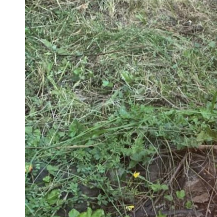
Pra
Ka