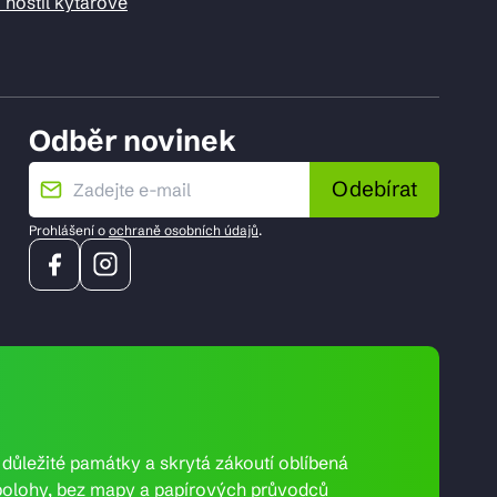
 hostil kytarové
Odběr novinek
Odebírat
Prohlášení o
ochraně osobních údajů
.
e důležité památky a skrytá zákoutí oblíbená
ní polohy, bez mapy a papírových průvodců