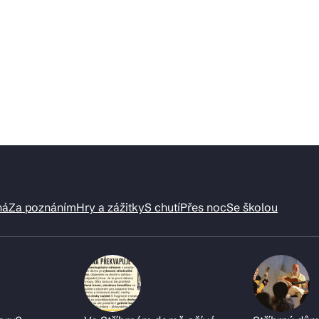
ná
Za poznáním
Hry a zážitky
S chutí
Přes noc
Se školou