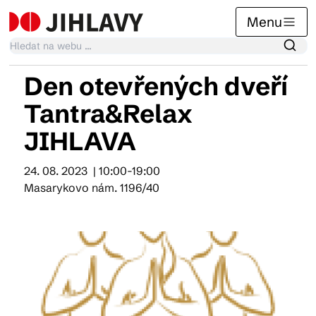
Menu
Den otevřených dveří
Kalendář akcí
Tantra&Relax
JIHLAVA
Tradiční akce
24. 08. 2023
| 10:00-19:00
Masarykovo nám. 1196/40
Články
Suvenýry
Praktické info