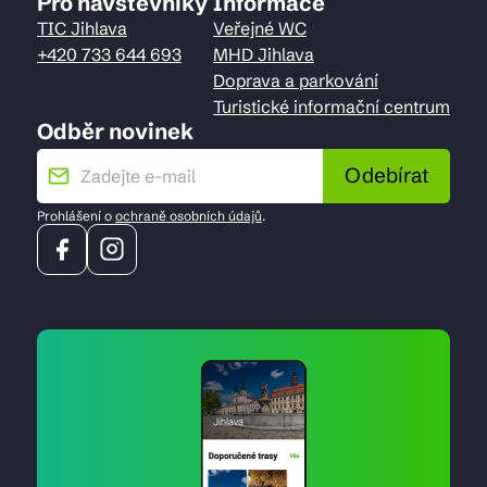
Pro návštěvníky
Informace
TIC Jihlava
Veřejné WC
+420 733 644 693
MHD Jihlava
Doprava a parkování
Turistické informační centrum
Odběr novinek
Odebírat
Prohlášení o
ochraně osobních údajů
.