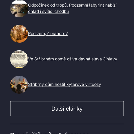
Odpočinek od tropů. Podzemní labyrint nabízí
chlad i svítící chodbu
Pod zem, či nahoru?
Ve Stříbrném domě ožívá dávná sláva Jihlavy
Stříbrný dům hostil kytarové virtuozy
Další články