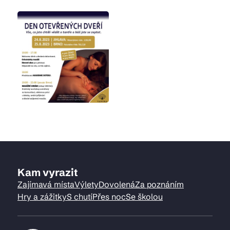
Kam vyrazit
Zajímavá místa
Výlety
Dovolená
Za poznáním
Hry a zážitky
S chutí
Přes noc
Se školou