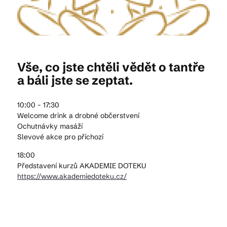
Kam vyrazit
Vše, co jste chtěli vědět o tantře
CS
EN
DE
a báli jste se zeptat.
10:00 - 17:30
Welcome drink a drobné občerstvení
Ochutnávky masáží
Slevové akce pro příchozí
© 2026 Brána Jihlavy
18:00
Představení kurzů AKADEMIE DOTEKU
https://www.akademiedoteku.cz/