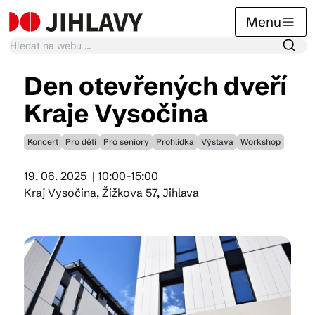
Menu
Den otevřených dveří
Kalendář akcí
Kraje Vysočina
Koncert
Pro děti
Pro seniory
Prohlídka
Výstava
Workshop
Tradiční akce
19. 06. 2025
| 10:00-15:00
Kraj Vysočina, Žižkova 57, Jihlava
Články
Suvenýry
Praktické info