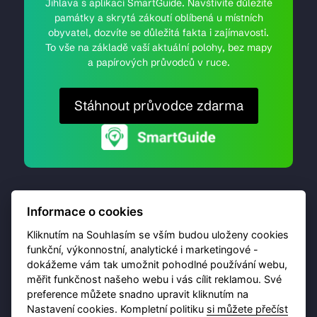
Jihlava s aplikací SmartGuide. Navštívíte důležité
památky a skrytá zákoutí oblíbená u místních
obyvatel, dozvíte se důležitá fakta i zajímavosti.
To vše na základě vaší aktuální polohy, bez mapy
a papírových průvodců v ruce.
Stáhnout průvodce zdarma
Informace o cookies
Kliknutím na Souhlasím se vším budou uloženy cookies
funkční, výkonnostní, analytické i marketingové -
dokážeme vám tak umožnit pohodlné používání webu,
© 2026 Destinační portál provozuje
Brána Jihlavy
,
měřit funkčnost našeho webu i vás cílit reklamou. Své
příspěvková organizace. Všechna práva vyhrazena.
preference můžete snadno upravit kliknutím na
Nastavení cookies. Kompletní politiku
si můžete přečíst