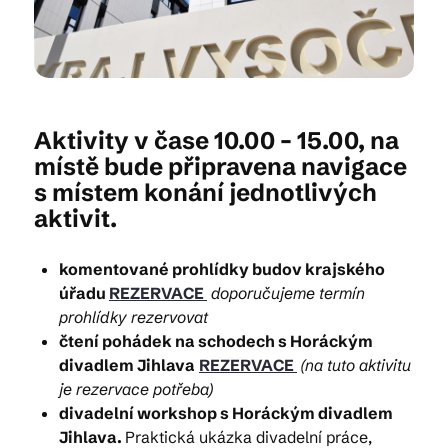
Kam vyrazit
Aktivity v čase 10.00 – 15.00, na
CS
EN
DE
místě bude připravena navigace
s místem konání jednotlivých
aktivit.
komentované prohlídky budov krajského
© 2026 Brána Jihlavy
úřadu
REZERVACE
doporučujeme termín
prohlídky rezervovat
čtení pohádek na schodech s Horáckým
divadlem Jihlava
REZERVACE
(na tuto aktivitu
je rezervace potřeba)
divadelní workshop s Horáckým divadlem
Jihlava.
Praktická ukázka divadelní práce,