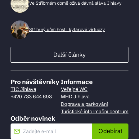
Ve Stříbrném domě ožívá dávná sláva Jihlavy
Stříbrný dům hostil kytarové virtuozy
Další články
Pro návštěvníky
Informace
TIC Jihlava
Veřejné WC
+420 733 644 693
MHD Jihlava
Doprava a parkování
Turistické informační centrum
Odběr novinek
Odebírat