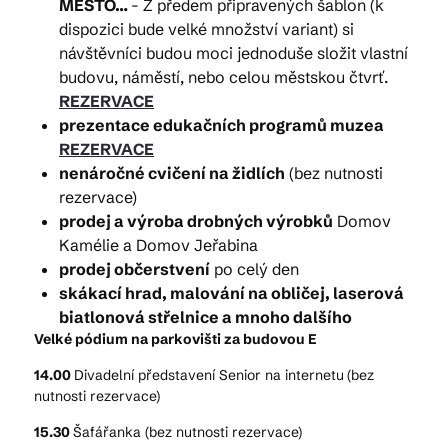
MĚSTO…
- Z předem připravených šablon (k
dispozici bude velké množství variant) si
návštěvníci budou moci jednoduše složit vlastní
budovu, náměstí, nebo celou městskou čtvrť.
REZERVACE
prezentace edukačních programů muzea
REZERVACE
nenáročné cvičení na židlích
(bez nutnosti
rezervace)
prodej a výroba drobných výrobků
Domov
Kamélie a Domov Jeřabina
prodej občerstvení
po celý den
skákací hrad, malování na obličej, laserová
biatlonová střelnice a mnoho dalšího
Velké pódium na parkovišti za budovou E
14.00
Divadelní představení Senior na internetu
(bez
nutnosti rezervace)
15.30
Šafářanka (bez nutnosti rezervace)