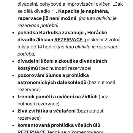
divadelní, pohybové a improvizační cvičení „Jak
se dělá divadlo “ .
Kapacita je naplněna,
rezervace již není možná
(na tuto aktivitu je
rezervace potřeba)
pohádka Karkulka zasahuje
, Horácké
divadlo Jihlava
REZERVACE
(poslední 2 volná
místa od 14 hodin)
(na tuto aktivitu je rezervace
potřeba)
divadelní líčení a zkouška divadelních
kostýmů
(bez nutnosti rezervace)
pozorování Slunce a prohlídka
astronomických dalekohledů
(bez nutnosti
rezervace)
trénink paměti a cvičení na židlích
(bez
nutnosti rezervace)
živá zvířátka a včelaření
(bez nutnosti
rezervace)
komentovaná prohlídka včelích úlů
REZERVACE
Jedná se o komentovanou