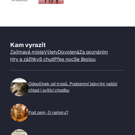
Kam vyrazit
Zajímavá místa
Výlety
Dovolená
Za poznáním
Hry a zážitky
S chutí
Přes noc
Se školou
Odpočinek od tropů. Podzemní labyrint nabízí
chlad i svítící chodbu
Pod zem, či nahoru?