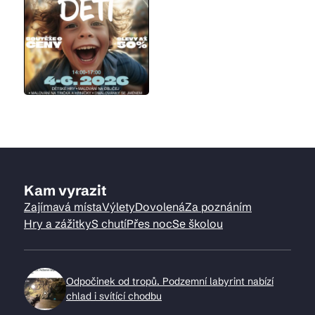
Kam vyrazit
Zajímavá místa
Výlety
Dovolená
Za poznáním
Hry a zážitky
S chutí
Přes noc
Se školou
Odpočinek od tropů. Podzemní labyrint nabízí
chlad i svítící chodbu