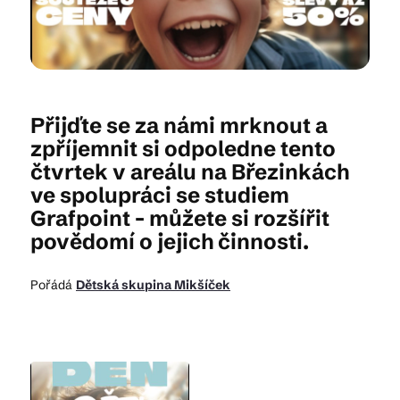
Kam vyrazit
Přijďte se za námi mrknout a
CS
EN
DE
zpříjemnit si odpoledne tento
čtvrtek v areálu na Březinkách
ve spolupráci se studiem
Grafpoint - můžete si rozšířit
povědomí o jejich činnosti.
© 2026 Brána Jihlavy
Pořádá
Dětská skupina Mikšíček