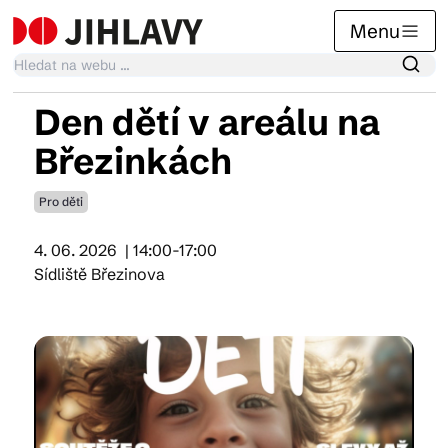
Menu
Den dětí v areálu na
Kalendář akcí
Březinkách
Pro děti
Tradiční akce
4. 06. 2026
| 14:00-17:00
Sídliště Březinova
Články
Suvenýry
Praktické info