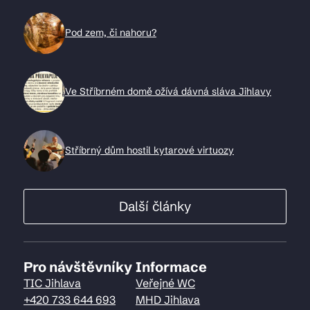
Pod zem, či nahoru?
Ve Stříbrném domě ožívá dávná sláva Jihlavy
Stříbrný dům hostil kytarové virtuozy
Další články
Pro návštěvníky
Informace
TIC Jihlava
Veřejné WC
+420 733 644 693
MHD Jihlava