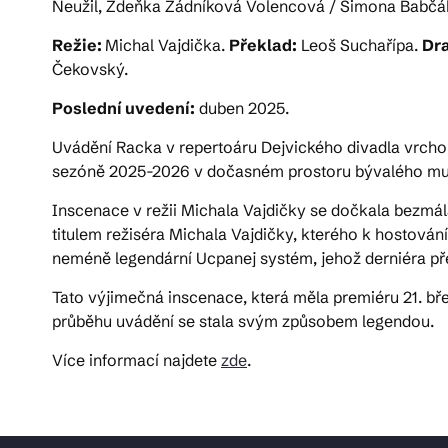
Neužil, Zdeňka Žádníková Volencová / Simona Babčákov
Režie:
Michal Vajdička.
Překlad:
Leoš Suchařípa.
Dr
Čekovský.
Poslední uvedení:
duben 2025.
Uvádění Racka v repertoáru Dejvického divadla vrchol
sezóně 2025-2026 v dočasném prostoru bývalého mult
Inscenace v režii Michala Vajdičky se dočkala bezmála 
titulem režiséra Michala Vajdičky, kterého k hostování
neméně legendární Ucpanej systém, jehož derniéra pře
Tato výjimečná inscenace, která měla premiéru 21. bře
průběhu uvádění se stala svým způsobem legendou.
Více informací najdete
zde
.