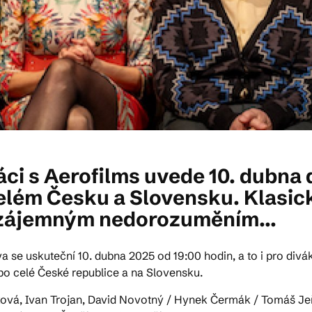
áci s Aerofilms uvede 10. dubna
elém Česku a Slovensku. Klasi
u vzájemným nedorozuměním...
se uskuteční 10. dubna 2025 od 19:00 hodin, a to i pro divák
po celé České republice a na Slovensku.
šková, Ivan Trojan, David Novotný / Hynek Čermák / Tomáš Je