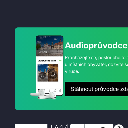
Audioprůvodce 
Procházejte se, poslouchejte a
u místních obyvatel, dozvíte s
v ruce.
Stáhnout průvodce zd