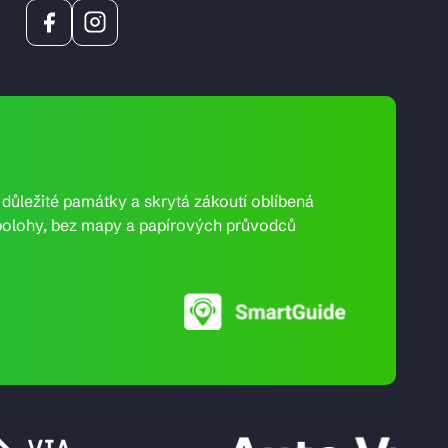
e důležité památky a skrytá zákoutí oblíbená
ní polohy, bez mapy a papírových průvodců