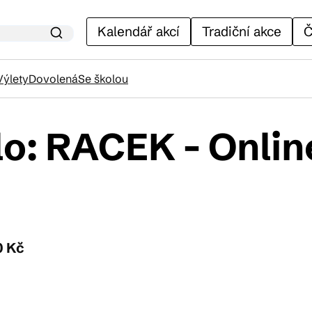
Kalendář akcí
Tradiční akce
Č
Výlety
Dovolená
Se školou
lo: RACEK - Onlin
lendář akcí
adiční akce
ánky
0 Kč
venýry