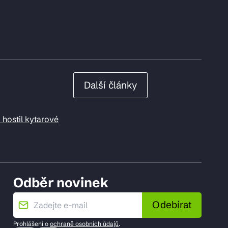
Další články
 hostil kytarové
Odběr novinek
Odebírat
Prohlášení o
ochraně osobních údajů
.