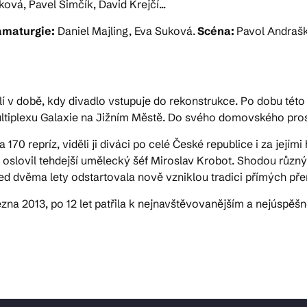
á, Pavel Šimčík, David Krejčí...
amaturgie:
Daniel Majling, Eva Suková.
Scéna:
Pavol Andraš
í v době, kdy divadlo vstupuje do rekonstrukce. Po dobu tét
iplexu Galaxie na Jižním Městě. Do svého domovského prost
170 repríz, viděli ji diváci po celé České republice i za jej
 oslovil tehdejší umělecký šéf Miroslav Krobot. Shodou různýc
d dvěma lety odstartovala nově vzniklou tradici přímých přen
zna 2013, po 12 let patřila k nejnavštěvovanějším a nejúspěšn