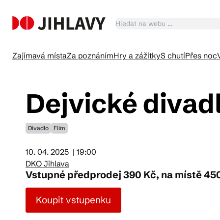
Zajímavá místa
Za poznáním
Hry a zážitky
S chutí
Přes noc
Dejvické divad
Ka
Divadlo
Film
Tr
10. 04. 2025
| 19:00
DKO Jihlava
Čl
Vstupné předprodej 390 Kč, na místě 45
Koupit vstupenku
Su