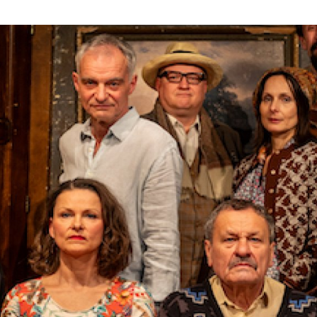
ktické info
m vyrazit
CS
EN
DE
© 2026 Brána Jihlavy