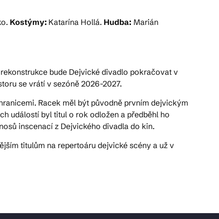
ko.
Kostýmy:
Katarína Hollá.
Hudba:
Marián
o rekonstrukce bude Dejvické divadlo pokračovat v
oru se vrátí v sezóně 2026-2027.
ími hranicemi. Racek měl být původně prvním dejvickým
h událostí byl titul o rok odložen a předběhl ho
osů inscenací z Dejvického divadla do kin.
ějším titulům na repertoáru dejvické scény a už v