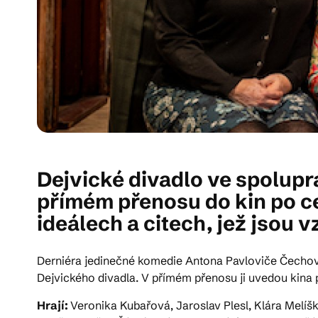
Dejvické divadlo ve spolupr
přímém přenosu do kin po c
ideálech a citech, jež jso
Derniéra jedinečné komedie Antona Pavloviče Čechova 
Dejvického divadla. V přímém přenosu ji uvedou kina 
Hrají:
Veronika Kubařová, Jaroslav Plesl, Klára Melí