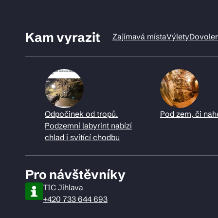
Kam vyrazit
Zajímavá místa
Výlety
Dovole
Odpočinek od tropů.
Pod zem, či nah
Podzemní labyrint nabízí
chlad i svítící chodbu
Pro návštěvníky
TIC Jihlava
+420 733 644 693