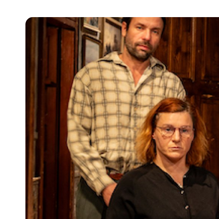
Pra
Ka