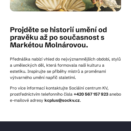
Kam vyrazit
Projděte se historií umění od
pravěku až po současnost s
Markétou Molnárovou.
CS
EN
DE
Přednáška nabízí vhled do nejvýznamnějších období, stylů
a uměleckých děl, která formovala naši kulturu a
estetiku. Inspirujte se příběhy mistrů a proměnami
výtvarného umění napříč staletími.
© 2026 Brána Jihlavy
Pro více informací kontaktujte Sociální centrum KV,
prostřednictvím telefonního čísla
+420 567 157 923
anebo
e-mailové adresy
kcplus@sockv.cz
.