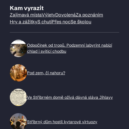
Kam vyrazit
Zajímavá místa
Výlety
Dovolená
Za poznáním
Hry a zážitky
S chutí
Přes noc
Se školou
Odpočinek od tropů. Podzemní labyrint nabízí
chlad i svítící chodbu
Pod zem, či nahoru?
Ve Stříbrném domě ožívá dávná sláva Jihlavy
Stříbrný dům hostil kytarové virtuozy