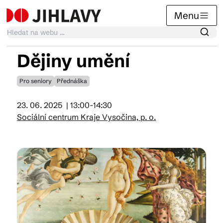
Menu
Dějiny umění
Kalendář akcí
Pro seniory
Přednáška
23. 06. 2025
| 13:00-14:30
Tradiční akce
Sociální centrum Kraje Vysočina, p. o.
Články
Suvenýry
Praktické info