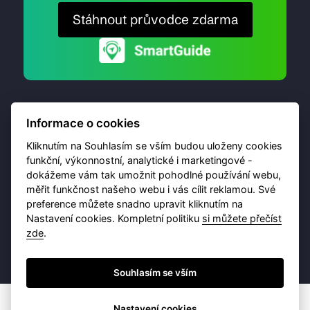
Stáhnout průvodce zdarma
Informace o cookies
Kliknutím na Souhlasím se vším budou uloženy cookies
funkční, výkonnostní, analytické i marketingové -
dokážeme vám tak umožnit pohodlné používání webu,
© 2026 Destinační portál provozuje
Brána Jihlavy
,
měřit funkčnost našeho webu i vás cílit reklamou. Své
příspěvková organizace. Všechna práva vyhrazena.
preference můžete snadno upravit kliknutím na
Nastavení cookies. Kompletní politiku
si můžete přečíst
zde
.
Ochrana osobních údajů
Obchodní podmínky
Souhlasím se vším
Nastavení cookies