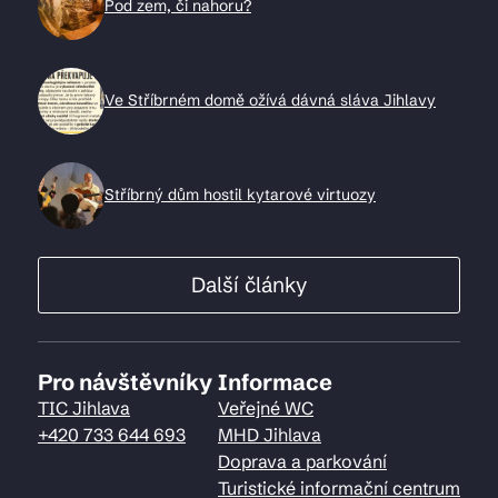
Pod zem, či nahoru?
Ve Stříbrném domě ožívá dávná sláva Jihlavy
Stříbrný dům hostil kytarové virtuozy
Další články
Pro návštěvníky
Informace
TIC Jihlava
Veřejné WC
+420 733 644 693
MHD Jihlava
Doprava a parkování
Turistické informační centrum