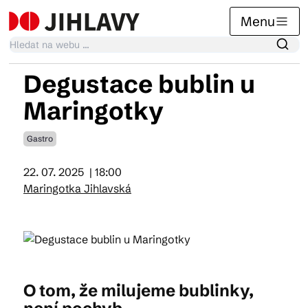
Menu
Degustace bublin u
Kalendář akcí
Maringotky
Gastro
Tradiční akce
22. 07. 2025
| 18:00
Maringotka Jihlavská
Články
Suvenýry
O tom, že milujeme bublinky,
Praktické info