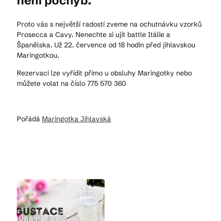
není pochyb.
Proto vás s největší radostí zveme na ochutnávku vzorků
Kam vyrazit
Prosecca a Cavy. Nenechte si ujít battle Itálie a
Španělska. Už 22. července od 18 hodin před jihlavskou
Maringotkou.
Rezervaci lze vyřídit přímo u obsluhy Maringotky nebo
CS
EN
DE
můžete volat na číslo 775 570 360
Pořádá
Maringotka Jihlavská
© 2026 Brána Jihlavy