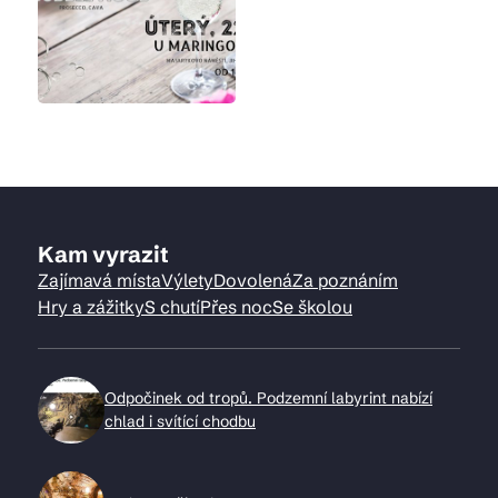
Kam vyrazit
Zajímavá místa
Výlety
Dovolená
Za poznáním
Hry a zážitky
S chutí
Přes noc
Se školou
Odpočinek od tropů. Podzemní labyrint nabízí
chlad i svítící chodbu