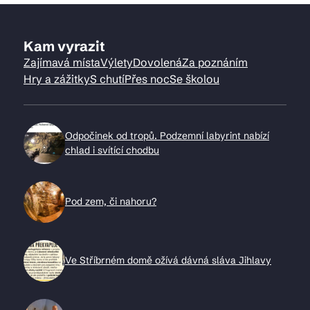
Kam vyrazit
Zajímavá místa
Výlety
Dovolená
Za poznáním
Hry a zážitky
S chutí
Přes noc
Se školou
Odpočinek od tropů. Podzemní labyrint nabízí
chlad i svítící chodbu
Pod zem, či nahoru?
Ve Stříbrném domě ožívá dávná sláva Jihlavy