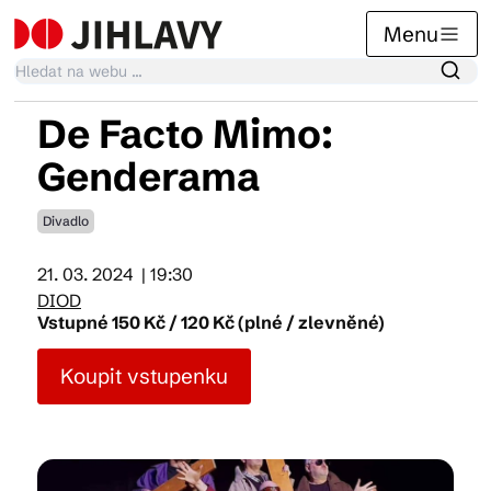
Menu
De Facto Mimo:
Kalendář akcí
Genderama
Divadlo
Tradiční akce
21. 03. 2024
| 19:30
DIOD
Články
Vstupné 150 Kč / 120 Kč (plné / zlevněné)
Koupit vstupenku
Suvenýry
Praktické info