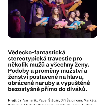
Kam vyrazit
CS
EN
DE
Vědecko-fantastická
stereotypická travestie pro
několik mužů a všechny ženy.
© 2026 Brána Jihlavy
Podoby a proměny mužství a
ženství postavené na hlavu,
obrácené naruby a vypuštěné
bezostyšně přímo do diváků.
Hrají:
Jiří Varhaník, Pavel Štěpán, Jiří Šalomoun, Markéta