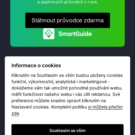
a papírových průvodců v ruce.
Stáhnout průvodce zdarma
Informace o cookies
Kliknutím na Souhlasím se vším budou uloženy cookies
funkční, výkonnostní, analytické i marketingové -
dokážeme vám tak umožnit pohodlné používání webu,
© 2026 Destinační portál provozuje
Brána Jihlavy
,
měřit funkčnost našeho webu i vás cílit reklamou. Své
příspěvková organizace. Všechna práva vyhrazena.
preference můžete snadno upravit kliknutím na
Nastavení cookies. Kompletní politiku
si můžete přečíst
zde
.
Ochrana osobních údajů
Obchodní podmínky
Souhlasím se vším