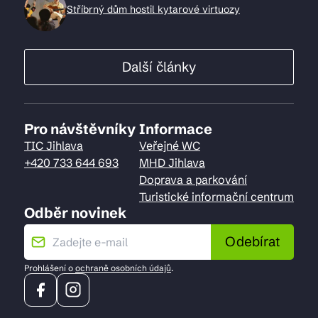
Stříbrný dům hostil kytarové virtuozy
Další články
Pro návštěvníky
Informace
TIC Jihlava
Veřejné WC
+420 733 644 693
MHD Jihlava
Doprava a parkování
Turistické informační centrum
Odběr novinek
Odebírat
Prohlášení o
ochraně osobních údajů
.