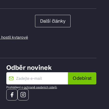
Další články
 hostil kytarové
Odběr novinek
Odebírat
Prohlášení o
ochraně osobních údajů
.