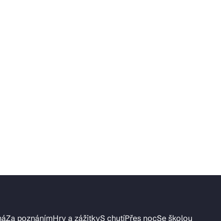
ná
Za poznáním
Hry a zážitky
S chutí
Přes noc
Se školou