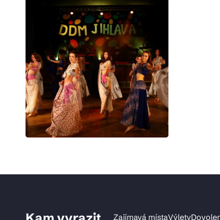
Kam vyrazit
Zajímavá místa
Výlety
Dovole