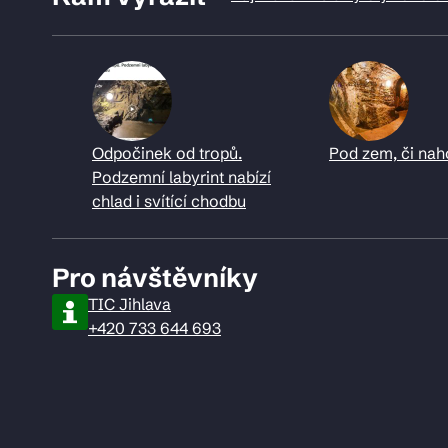
Odpočinek od tropů.
Pod zem, či nah
Podzemní labyrint nabízí
chlad i svítící chodbu
Pro návštěvníky
TIC Jihlava
+420 733 644 693