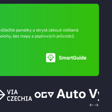
e důležité památky a skrytá zákoutí oblíbená
ní polohy, bez mapy a papírových průvodců