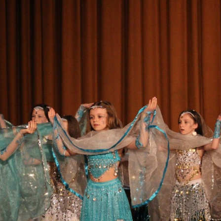
ktické info
m vyrazit
CS
EN
DE
© 2026 Brána Jihlavy