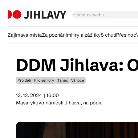
Zajímavá místa
Za poznáním
Hry a zážitky
S chutí
Přes noc
DDM Jihlava: Or
Ka
Pro děti
Pro seniory
Tanec
Vánoce
Tr
12. 12. 2024
| 16:00
Masarykovo náměstí Jihlava, na pódiu
Čl
Su