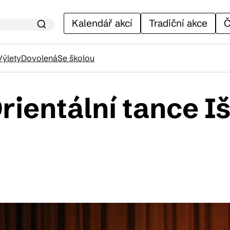
Kalendář akcí
Tradiční akce
Č
Výlety
Dovolená
Se školou
ientální tance Iš
lendář akcí
adiční akce
ánky
venýry