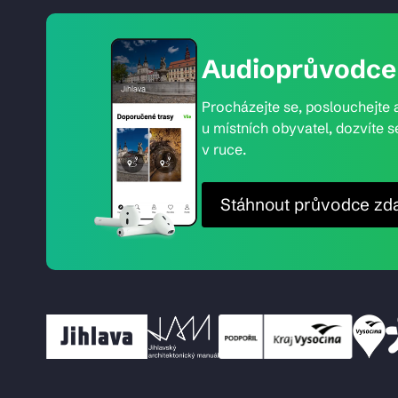
Audioprůvodce 
Procházejte se, poslouchejte a
u místních obyvatel, dozvíte s
v ruce.
Stáhnout průvodce zd