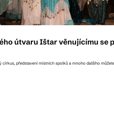
ého útvaru Ištar věnujícímu se 
vý cirkus, představení místních spolků a mnoho dalšího můžet