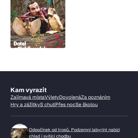
Kam vyrazit
Zajímavá místa
Výlety
Dovolená
Za poznáním
Hry a zážitky
S chutí
Přes noc
Se školou
Odpočinek od tropů. Podzemní labyrint nabízí
chlad i svítící chodbu