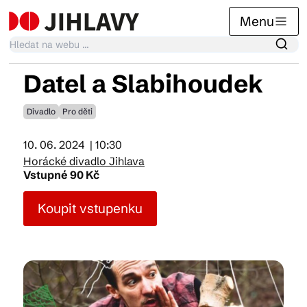
Menu
Datel a Slabihoudek
Kalendář akcí
Divadlo
Pro děti
10. 06. 2024
| 10:30
Tradiční akce
Horácké divadlo Jihlava
Vstupné 90 Kč
Články
Koupit vstupenku
Suvenýry
Praktické info