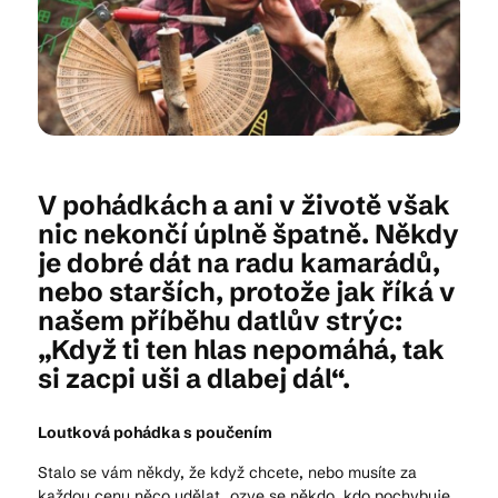
Kam vyrazit
CS
EN
DE
V pohádkách a ani v životě však
nic nekončí úplně špatně. Někdy
je dobré dát na radu kamarádů,
nebo starších, protože jak říká v
© 2026 Brána Jihlavy
našem příběhu datlův strýc:
„Když ti ten hlas nepomáhá, tak
si zacpi uši a dlabej dál“.
Loutková pohádka s poučením
Stalo se vám někdy, že když chcete, nebo musíte za
každou cenu něco udělat, ozve se někdo, kdo pochybuje