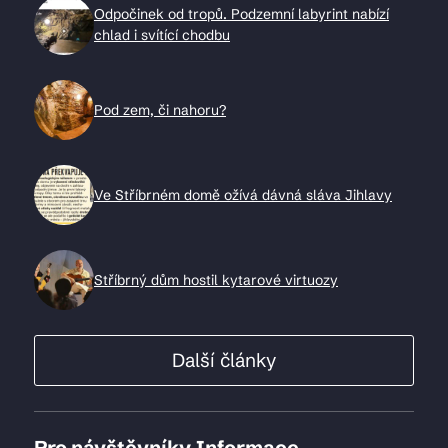
Odpočinek od tropů. Podzemní labyrint nabízí
chlad i svítící chodbu
Pod zem, či nahoru?
Ve Stříbrném domě ožívá dávná sláva Jihlavy
Stříbrný dům hostil kytarové virtuozy
Další články
Pro návštěvníky
Informace