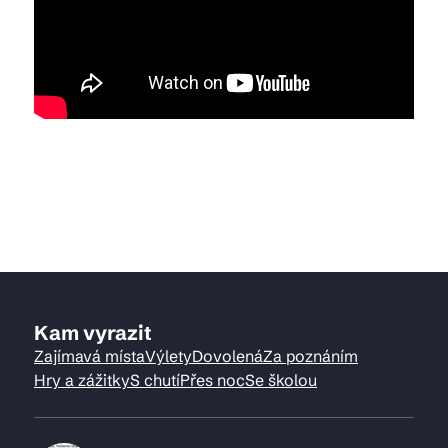
Kam vyrazit
Zajímavá místa
Výlety
Dovolená
Za poznáním
Hry a zážitky
S chutí
Přes noc
Se školou