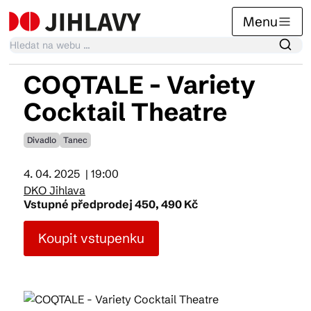
Menu
COQTALE - Variety
Kalendář akcí
Cocktail Theatre
Divadlo
Tanec
Tradiční akce
4. 04. 2025
| 19:00
DKO Jihlava
Články
Vstupné předprodej 450, 490 Kč
Koupit vstupenku
Suvenýry
Praktické info