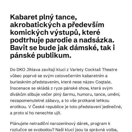
Kabaret plný tance,
Kam vyrazit
akrobatických a především
komických výstupů, které
podtrhuje parodie a nadsázka.
CS
EN
DE
Bavit se bude jak dámské, tak i
pánské publikum.
Do DKO Jihlava zavítají kluci z Variety Cocktail Theatre
vůbec poprvé se svým celovečerním kabaretním a
burleskním představením, které nese název Coqtale.
© 2026 Brána Jihlavy
Inscenace se skládá z ryze pánské show, která svým
divákům slibuje večer plný šarmu, humoru, tance, umění,
nezapomenutelné zábavy, a to vše protkané lehkou
erotikou. V České republice je toto představení jedinečné,
a proto si ho nenechte ujít.
Plánujete netradiční narozeninový dárek, program k
rozlučce se svobodou? Naši kluci jsou ta správná volba,