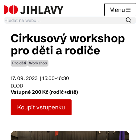
Menu
Cirkusový workshop
Kalendář akcí
pro děti a rodiče
Pro děti
Workshop
Tradiční akce
17. 09. 2023
| 15:00-16:30
DIOD
Články
Vstupné 200 Kč (rodič+dítě)
Koupit vstupenku
Suvenýry
Praktické info