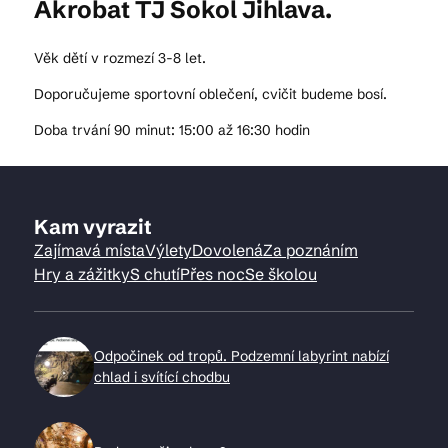
Akrobat TJ Sokol Jihlava.
Věk dětí v rozmezí 3-8 let.
Doporučujeme sportovní oblečení, cvičit budeme bosí.
Doba trvání 90 minut: 15:00 až 16:30 hodin
Kam vyrazit
Zajímavá místa
Výlety
Dovolená
Za poznáním
Hry a zážitky
S chutí
Přes noc
Se školou
Odpočinek od tropů. Podzemní labyrint nabízí
chlad i svítící chodbu