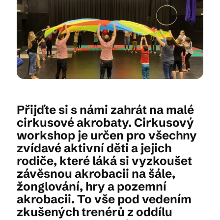
Kam vyrazit
CS
EN
DE
Přijďte si s námi zahrát na malé
cirkusové akrobaty. Cirkusový
workshop je určen pro všechny
© 2026 Brána Jihlavy
zvídavé aktivní děti a jejich
rodiče, které láká si vyzkoušet
závěsnou akrobacii na šále,
žonglování, hry a pozemní
akrobacii. To vše pod vedením
zkušených trenérů z oddílu