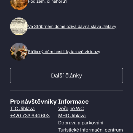
Pod zem, či nahoru?
Ve Stříbrném domě ožívá dávná sláva Jihlavy
Stříbrný dům hostil kytarové virtuozy
Další články
Pro návštěvníky
Informace
TIC Jihlava
Veřejné WC
+420 733 644 693
MHD Jihlava
Doprava a parkování
Turistické informační centrum