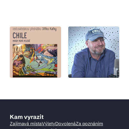
Kam vyrazit
Zajímavá místa
Výlety
Dovolená
Za poznáním