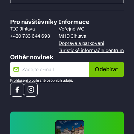
Pro návštěvníky
Informace
TIC Jihlava
Veřejné WC
+420 733 644 693
MHD Jihlava
Doprava a parkování
Turistické informační centrum
Odběr novinek
Odebírat
Prohlášení o
ochraně osobních údajů
.