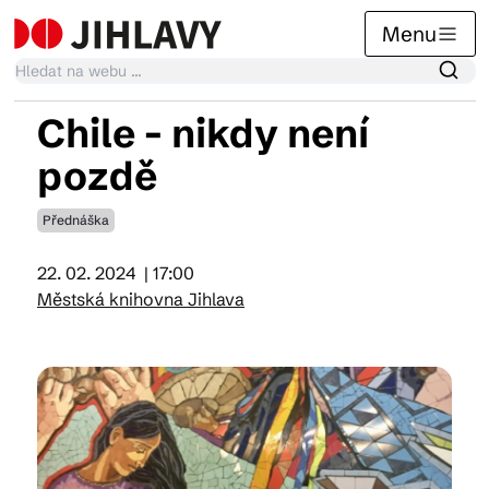
Menu
Chile - nikdy není
Kalendář akcí
pozdě
Přednáška
Tradiční akce
22. 02. 2024
| 17:00
Městská knihovna Jihlava
Články
Suvenýry
Praktické info