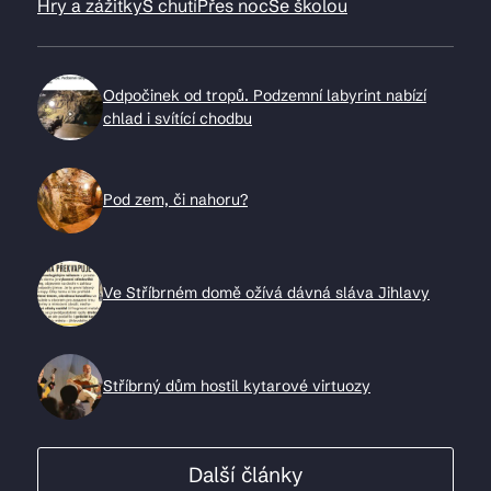
Hry a zážitky
S chutí
Přes noc
Se školou
Odpočinek od tropů. Podzemní labyrint nabízí
chlad i svítící chodbu
Pod zem, či nahoru?
Ve Stříbrném domě ožívá dávná sláva Jihlavy
Stříbrný dům hostil kytarové virtuozy
Další články