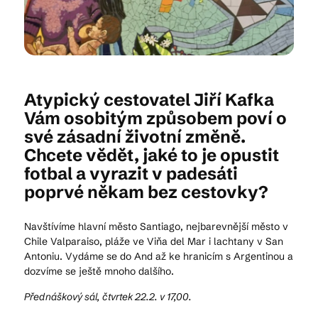
Kam vyrazit
Atypický cestovatel Jiří Kafka
CS
EN
DE
Vám osobitým způsobem poví o
své zásadní životní změně.
Chcete vědět, jaké to je opustit
fotbal a vyrazit v padesáti
poprvé někam bez cestovky?
© 2026 Brána Jihlavy
Navštívíme hlavní město Santiago, nejbarevnější město v
Chile Valparaiso, pláže ve Viňa del Mar i lachtany v San
Antoniu. Vydáme se do And až ke hranicím s Argentinou a
dozvíme se ještě mnoho dalšího.
Přednáškový sál, čtvrtek 22.2. v 17,00.