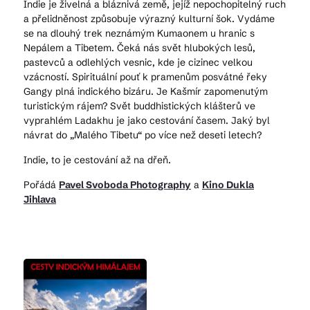
Indie je živelná a bláznivá země, jejíž nepochopitelný ruch
a přelidněnost způsobuje výrazný kulturní šok. Vydáme
se na dlouhý trek neznámým Kumaonem u hranic s
Nepálem a Tibetem. Čeká nás svět hlubokých lesů,
pastevců a odlehlých vesnic, kde je cizinec velkou
vzácností. Spirituální pouť k pramenům posvátné řeky
Gangy plná indického bizáru. Je Kašmír zapomenutým
turistickým rájem? Svět buddhistických klášterů ve
vyprahlém Ladakhu je jako cestování časem. Jaký byl
návrat do „Malého Tibetu“ po více než deseti letech?
Indie, to je cestování až na dřeň.
Pořádá
Pavel Svoboda Photography
a
Kino Dukla
Jihlava