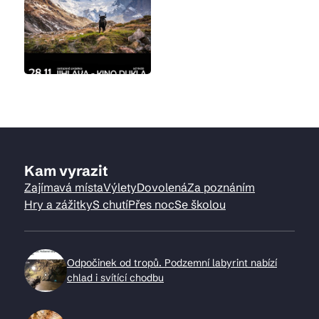
Kam vyrazit
Zajímavá místa
Výlety
Dovolená
Za poznáním
Hry a zážitky
S chutí
Přes noc
Se školou
Odpočinek od tropů. Podzemní labyrint nabízí
chlad i svítící chodbu