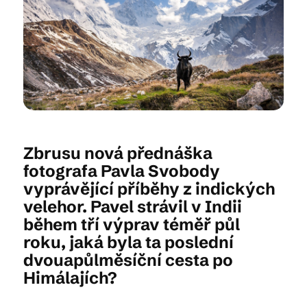
Kam vyrazit
CS
EN
DE
Zbrusu nová přednáška
fotografa Pavla Svobody
vyprávějící příběhy z indických
© 2026 Brána Jihlavy
velehor. Pavel strávil v Indii
během tří výprav téměř půl
roku, jaká byla ta poslední
dvouapůlměsíční cesta po
Himálajích?