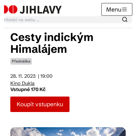
Menu
Cesty indickým
Kalendář akcí
Himalájem
Přednáška
Tradiční akce
28. 11. 2023
| 19:00
Kino Dukla
Články
Vstupné 170 Kč
Koupit vstupenku
Suvenýry
Praktické info