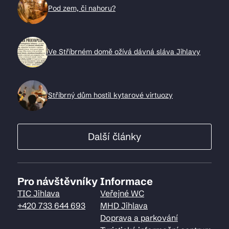
Pod zem, či nahoru?
Ve Stříbrném domě ožívá dávná sláva Jihlavy
Stříbrný dům hostil kytarové virtuozy
Další články
Pro návštěvníky
Informace
TIC Jihlava
Veřejné WC
+420 733 644 693
MHD Jihlava
Doprava a parkování