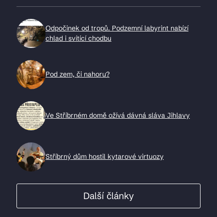
Odpočinek od tropů. Podzemní labyrint nabízí
chlad i svítící chodbu
Pod zem, či nahoru?
Ve Stříbrném domě ožívá dávná sláva Jihlavy
Stříbrný dům hostil kytarové virtuozy
Další články