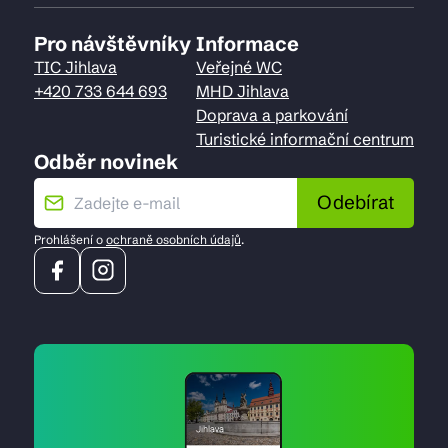
Pro návštěvníky
Informace
TIC Jihlava
Veřejné WC
+420 733 644 693
MHD Jihlava
Doprava a parkování
Turistické informační centrum
Odběr novinek
Odebírat
Prohlášení o
ochraně osobních údajů
.