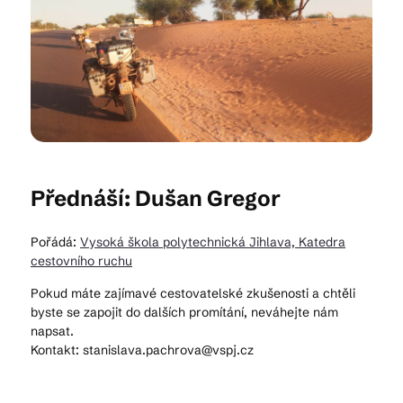
Kam vyrazit
CS
EN
DE
Přednáší: Dušan Gregor
Pořádá:
Vysoká škola polytechnická Jihlava, Katedra
© 2026 Brána Jihlavy
cestovního ruchu
Pokud máte zajímavé cestovatelské zkušenosti a chtěli
byste se zapojit do dalších promítání, neváhejte nám
napsat.
Kontakt: stanislava.pachrova@vspj.cz