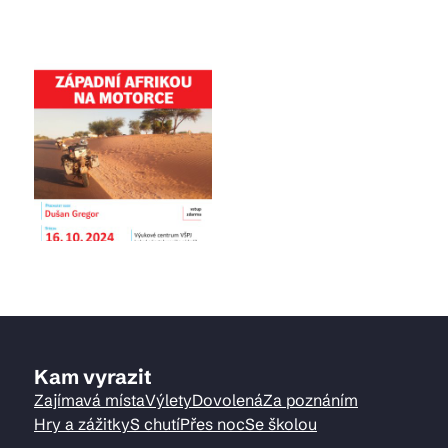
Kam vyrazit
Zajímavá místa
Výlety
Dovolená
Za poznáním
Hry a zážitky
S chutí
Přes noc
Se školou