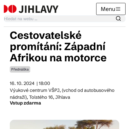
Menu
Cestovatelské
Kalendář akcí
promítání: Západní
Afrikou na motorce
Tradiční akce
Přednáška
Články
16. 10. 2024
| 18:00
Výukové centrum VŠPJ, (vchod od autobusového
nádraží), Tolstého 16, Jihlava
Vstup zdarma
Suvenýry
Praktické info