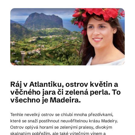
Kam vyrazit
CS
EN
DE
Ráj v Atlantiku, ostrov květin a
© 2026 Brána Jihlavy
věčného jara či zelená perla. To
všechno je Madeira.
Tenhle nevelký ostrov se chlubí mnoha přezdívkami,
které se snaží postihnout neuvěřitelnou krásu Madeiry.
Ostrov oplývá horami se zelenými pralesy, divokým
skalnatým pobřežím, ale také výtečným vínem a