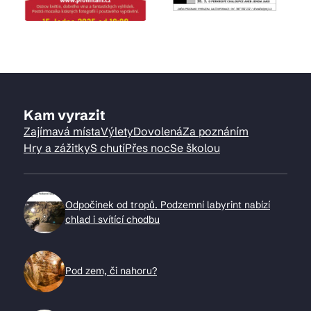
Kam vyrazit
Zajímavá místa
Výlety
Dovolená
Za poznáním
Hry a zážitky
S chutí
Přes noc
Se školou
Odpočinek od tropů. Podzemní labyrint nabízí
chlad i svítící chodbu
Pod zem, či nahoru?