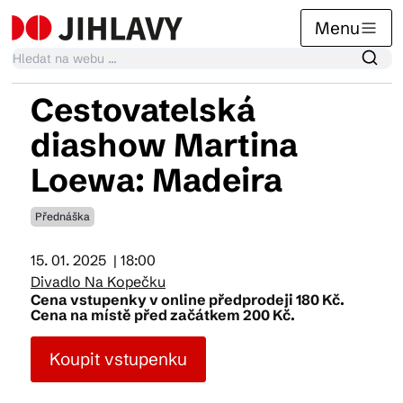
Menu
Cestovatelská
Kalendář akcí
diashow Martina
Loewa: Madeira
Tradiční akce
Přednáška
Články
15. 01. 2025
| 18:00
Divadlo Na Kopečku
Cena vstupenky v online předprodeji 180 Kč.
Cena na místě před začátkem 200 Kč.
Suvenýry
Koupit vstupenku
Praktické info