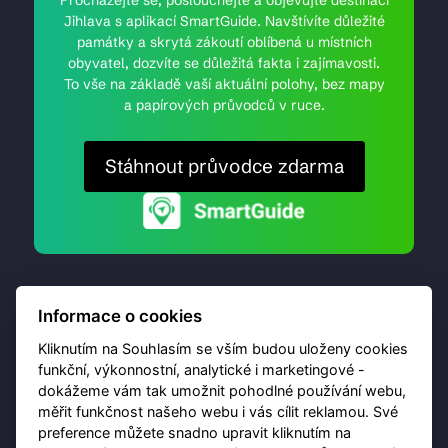
Jihlava s aplikací SmartGuide. Navštívíte důležité
památky a skrytá zákoutí oblíbená u místních
obyvatel, dozvíte se důležitá fakta i zajímavosti.
To vše na základě vaší aktuální polohy, bez mapy
a papírových průvodců v ruce.
Stáhnout průvodce zdarma
Informace o cookies
Kliknutím na Souhlasím se vším budou uloženy cookies
funkční, výkonnostní, analytické i marketingové -
dokážeme vám tak umožnit pohodlné používání webu,
© 2026 Destinační portál provozuje
Brána Jihlavy
,
měřit funkčnost našeho webu i vás cílit reklamou. Své
příspěvková organizace. Všechna práva vyhrazena.
preference můžete snadno upravit kliknutím na