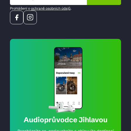
Prohlášení o
ochraně osobních údajů
.
Audioprůvodce Jihlavou
Procházejte se, poslouchejte a objevujte destinaci