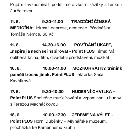
Přijďte zavzpomínat, podělit se o vlastní zážitky s Lenkou
Jurčekovou
11. 6. 9.30-11.00 TRADIČNÍ ČÍNSKÁ
MEDICÍNA:
Úzkosti, deprese, demence. Přednáška
Tomáše Němce, 60 Kč
11. 6. 14.30-16.00
POVÍDÁNÍ UKAFE,
Inspiruj a nech se inspirovat – Point PLUS
Téma: Má
oblíbená kniha, film, divadelní představení, muzikál
16. 6. 10.00-11.00 MOZKOHRÁTKY, trénink
paměti trochu jinak, Point PLUS
Lektorka Saša
Kaválková
17. 6. 9.30-10.30 HUDEBNÍ CHVILKA
–
Point PLUS
Společné muzicírování a vzpomínání u hudby
s Terezou Macháčkovou
18. 6. 10.00-17.30 JEDEME NA VÝLET
–
Point PLUS
Horní Dubénky – Mlynářské muzeum,
procházka ke Kamennému kruhu