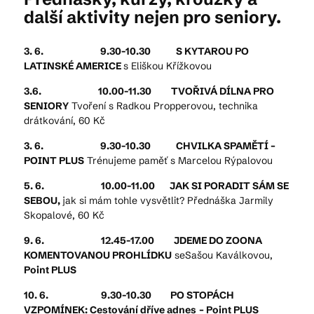
další aktivity nejen pro seniory.
Kam vyrazit
3. 6. 9.30-10.30
S KYTAROU PO
LATINSKÉ AMERICE
s Eliškou Křížkovou
3.6. 10.00-11.30
TVOŘIVÁ DÍLNA PRO
CS
EN
DE
SENIORY
Tvoření s Radkou Propperovou, technika
drátkování, 60 Kč
3. 6. 9.30-10.30
CHVILKA SPAMĚTÍ –
POINT PLUS
Trénujeme paměť s Marcelou Rýpalovou
5. 6. 10.00-11.00 JAK SI PORADIT SÁM SE
© 2026 Brána Jihlavy
SEBOU,
jak si mám tohle vysvětlit? Přednáška Jarmily
Skopalové, 60 Kč
9. 6. 12.45-17.00
JDEME DO ZOONA
KOMENTOVANOU PROHLÍDKU
seSašou Kaválkovou,
Point PLUS
10. 6. 9.30-10.30 PO STOPÁCH
VZPOMÍNEK: Cestování dříve adnes
– Point PLUS