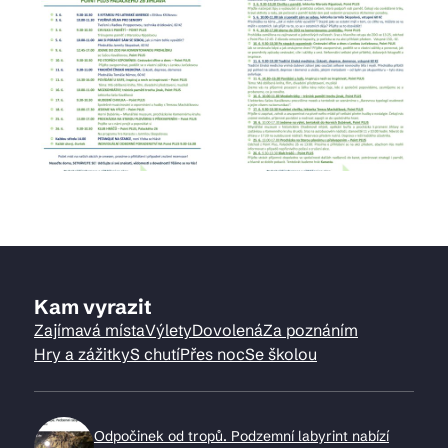
Kam vyrazit
Zajímavá místa
Výlety
Dovolená
Za poznáním
Hry a zážitky
S chutí
Přes noc
Se školou
Odpočinek od tropů. Podzemní labyrint nabízí