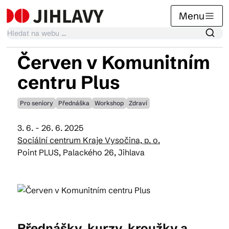
Menu
Červen v Komunitním
Kalendář akcí
centru Plus
Pro seniory
Přednáška
Workshop
Zdraví
Tradiční akce
3. 6. - 26. 6. 2025
Sociální centrum Kraje Vysočina, p. o.
Články
Point PLUS, Palackého 26, Jihlava
Suvenýry
Praktické info
Přednášky, kurzy, kroužky a