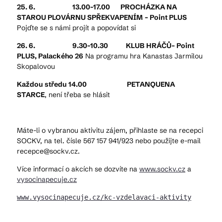
25. 6. 13.00-17.00 PROCHÁZKA NA
STAROU PLOVÁRNU SPŘEKVAPENÍM
– Point PLUS
Pojďte se s námi projít a popovídat si
26. 6. 9.30-10.30
KLUB HRÁČŮ– Point
PLUS, Palackého 26
Na programu hra Kanastas Jarmilou
Skopalovou
Každou středu 14.00 PETANQUENA
STARCE
, není třeba se hlásit
Máte-li o vybranou aktivitu zájem, přihlaste se na recepci
SOCKV, na tel. čísle 567 157 941/923 nebo použijte e-mail
recepce@sockv.cz.
Více informací o akcích se dozvíte na
www.sockv.cz
a
vysocinapecuje.cz
www.vysocinapecuje.cz/kc-vzdelavaci-aktivity