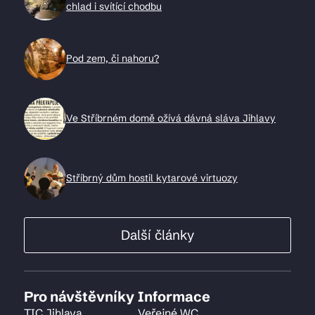
chlad i svítící chodbu
Pod zem, či nahoru?
Ve Stříbrném domě ožívá dávná sláva Jihlavy
Stříbrný dům hostil kytarové virtuozy
Další články
Pro návštěvníky
Informace
TIC Jihlava
Veřejné WC