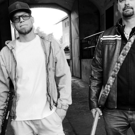
ktické info
m vyrazit
CS
EN
DE
© 2026 Brána Jihlavy