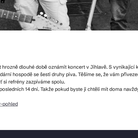
 hrozně dlouhé době oznámit koncert v Jihlavě. S vynikající
dární hospodě se šesti druhy piva. Těšíme se, že vám přivez
ať si refrény zazpíváme spolu.
 posledních 14 dní. Takže pokud byste ji chtěli mít doma navžd
y-pohled