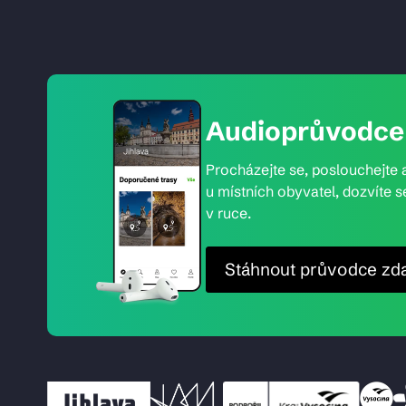
Audioprůvodce 
Procházejte se, poslouchejte a
u místních obyvatel, dozvíte s
v ruce.
Stáhnout průvodce zd