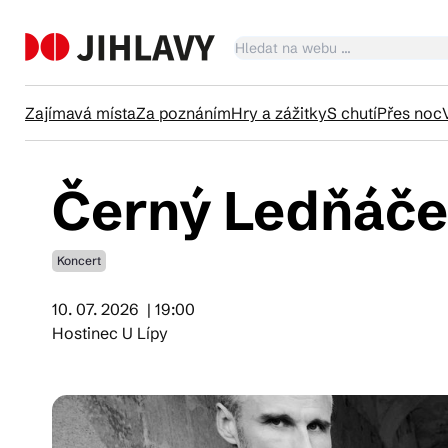
Zajímavá místa
Za poznáním
Hry a zážitky
S chutí
Přes noc
Černý Ledňáček
Ka
Koncert
Tr
10. 07. 2026
| 19:00
Hostinec U Lípy
Čl
Su