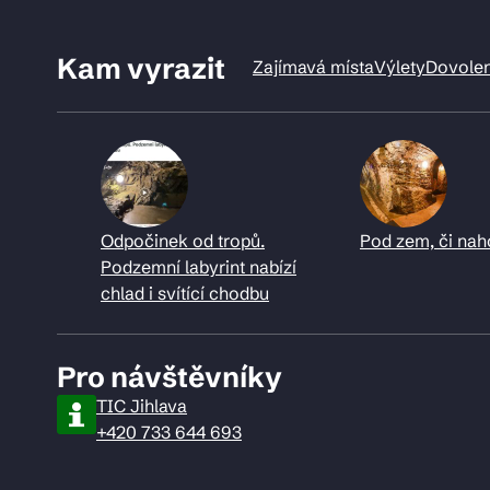
Kam vyrazit
Zajímavá místa
Výlety
Dovole
Odpočinek od tropů.
Pod zem, či nah
Podzemní labyrint nabízí
chlad i svítící chodbu
Pro návštěvníky
TIC Jihlava
+420 733 644 693