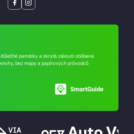
e důležité památky a skrytá zákoutí oblíbená
ní polohy, bez mapy a papírových průvodců