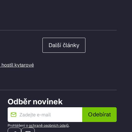
Další články
 hostil kytarové
Odběr novinek
Odebírat
Prohlášení o
ochraně osobních údajů
.