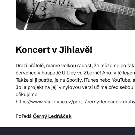
Koncert v Jihlavě!
Drazí přátelé, máme velkou radost, že můžeme po fakt
července v hospodě U Lípy ve Zborné! Ano, v té legen
Takže si ji pusťte, je na Spotify, iTunes nebo YouTube, 
Jo, a projekt na její vinylovou verzi už má před sebou
děkujeme.
https://www.startovac.cz/proj.../cerny-lednacek-druh
Pořádá
Černý Ledňáček