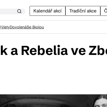
Kalendář akcí
Tradiční akce
Č
Výlety
Dovolená
Se školou
 a Rebelia ve Z
lendář akcí
adiční akce
ánky
venýry