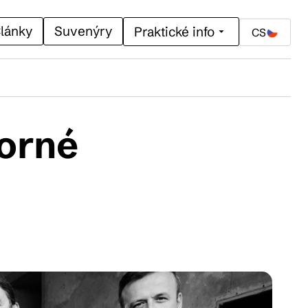
lánky
Suvenýry
Praktické info
CS
borné