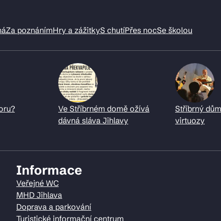
ná
Za poznáním
Hry a zážitky
S chutí
Přes noc
Se školou
oru?
Ve Stříbrném domě ožívá
Stříbrný dům
dávná sláva Jihlavy
virtuozy
Informace
Veřejné WC
MHD Jihlava
Doprava a parkování
Turistické informační centrum