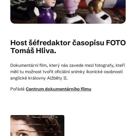
Kam vyrazit
Host šéfredaktor časopisu FOTO
CS
EN
DE
Tomáš Hliva.
Dokumentární film, který nás zavede mezi fotografy, kteří
měli tu možnost tvořit oficiální snímky ikonické osobnosti
anglické královny Alžběty II.
© 2026 Brána Jihlavy
Pořádá
Centrum dokumentárního filmu