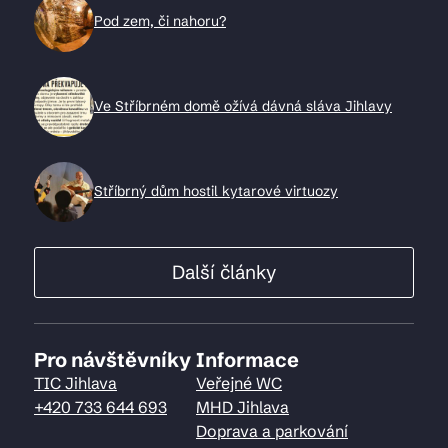
Pod zem, či nahoru?
Ve Stříbrném domě ožívá dávná sláva Jihlavy
Stříbrný dům hostil kytarové virtuozy
Další články
Pro návštěvníky
Informace
TIC Jihlava
Veřejné WC
+420 733 644 693
MHD Jihlava
Doprava a parkování