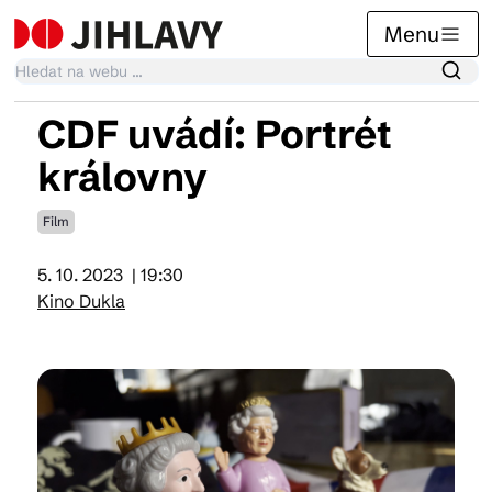
Menu
CDF uvádí: Portrét
Kalendář akcí
královny
Film
Tradiční akce
5. 10. 2023
| 19:30
Kino Dukla
Články
Suvenýry
Praktické info