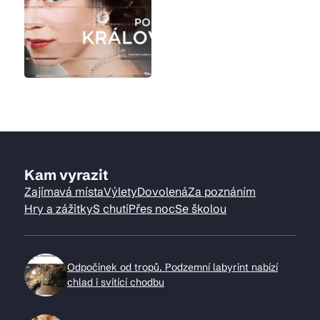
Kam vyrazit
Zajímavá místa
Výlety
Dovolená
Za poznáním
Hry a zážitky
S chutí
Přes noc
Se školou
Odpočinek od tropů. Podzemní labyrint nabízí
chlad i svítící chodbu