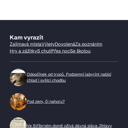
Kam vyrazit
Zajímavá místa
Výlety
Dovolená
Za poznáním
Hry a zážitky
S chutí
Přes noc
Se školou
Odpočinek od tropů. Podzemní labyrint nabízí
chlad i svítící chodbu
Pod zem, či nahoru?
Ve Stříbrném domě ožívá dávná sláva Jihlavy