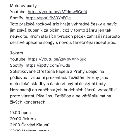
Molotov party
Youtube:
https://youtu.be/xMIdmw8Cnf4
Spotify:
https://spoti.fi/30YpFQc
Toto pražské rockové trio hraje výhradně česky a navíc
jim zpívá bubeník za bicími, což v tomto žánru jen tak
neuvidíte. Krom starších tvrdších pecek zahrají i naprosto
čerstvě upečené songy s novou, tanečnější recepturou.
Jokers
Youtube:
https://youtu.be/ZeVbVXnN6uc
Spotify:
https://sptfy.com/POd8
Sofistikovaně ztřeštěná kapela z Prahy dbající na
pódiovou i vizuální prezentaci. Těžištěm tvorby jsou
melodické skladby s často vtipnými českými texty.
Nezapadají do zaběhnutých hudebních žánrů, vytvořili si
proto vlastní. Říkají mu FetišPop a největší sílu má na
živých koncertech.
19:00 open
20:00 Jokers
21:00 Čardáš Klaunů