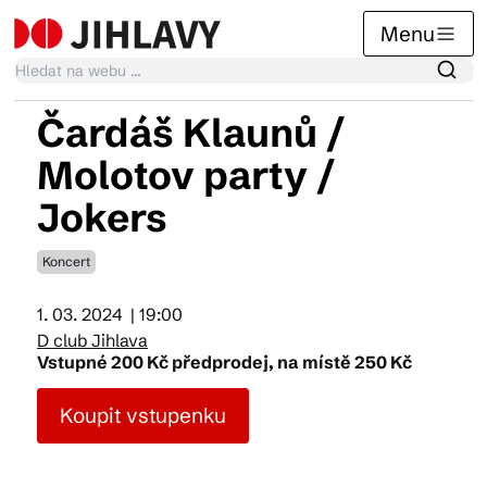
Menu
Čardáš Klaunů /
Kalendář akcí
Molotov party /
Jokers
Tradiční akce
Koncert
Články
1. 03. 2024
| 19:00
D club Jihlava
Vstupné 200 Kč předprodej, na místě 250 Kč
Suvenýry
Koupit vstupenku
Praktické info