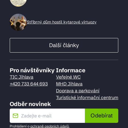
Stříbrný dům hostil kytarové virtuozy
Další články
Pro návštěvníky
Informace
TIC Jihlava
Veřejné WC
+420 733 644 693
MHD Jihlava
Doprava a parkování
Turistické informační centrum
Odběr novinek
Odebírat
Prohlášení o
ochraně osobních údajů
.