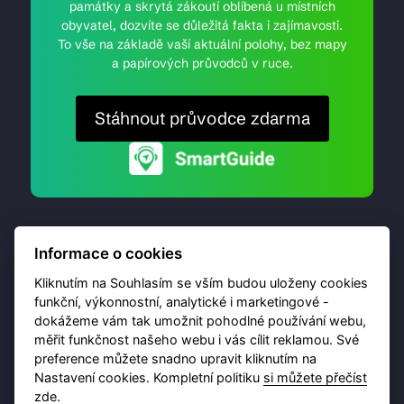
památky a skrytá zákoutí oblíbená u místních
obyvatel, dozvíte se důležitá fakta i zajímavosti.
To vše na základě vaší aktuální polohy, bez mapy
a papírových průvodců v ruce.
Stáhnout průvodce zdarma
Informace o cookies
Kliknutím na Souhlasím se vším budou uloženy cookies
funkční, výkonnostní, analytické i marketingové -
dokážeme vám tak umožnit pohodlné používání webu,
© 2026 Destinační portál provozuje
Brána Jihlavy
,
měřit funkčnost našeho webu i vás cílit reklamou. Své
příspěvková organizace. Všechna práva vyhrazena.
preference můžete snadno upravit kliknutím na
Nastavení cookies. Kompletní politiku
si můžete přečíst
zde
.