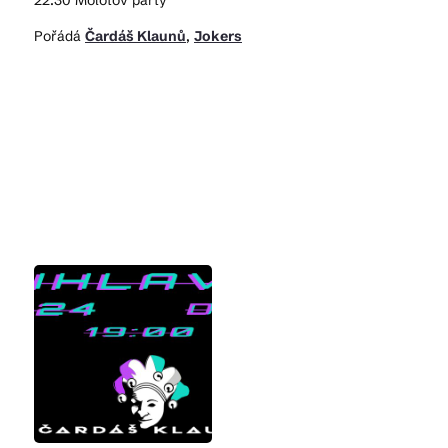
22:30 Molotov party
Pořádá
Čardáš Klaunů
,
Jokers