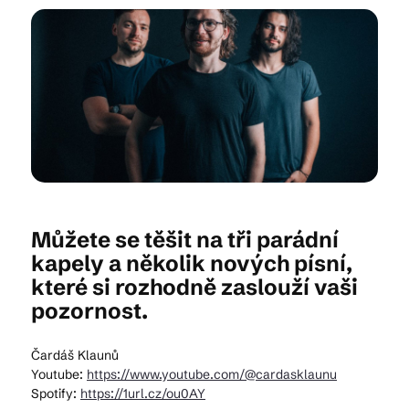
Kam vyrazit
CS
EN
DE
Můžete se těšit na tři parádní
© 2026 Brána Jihlavy
kapely a několik nových písní,
které si rozhodně zaslouží vaši
pozornost.
Čardáš Klaunů
Youtube:
https://www.youtube.com/@cardasklaunu
Spotify:
https://1url.cz/ou0AY