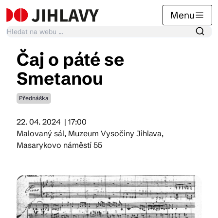
Menu
Čaj o páté se
Kalendář akcí
Smetanou
Přednáška
Tradiční akce
22. 04. 2024
| 17:00
Malovaný sál, Muzeum Vysočiny Jihlava,
Články
Masarykovo náměstí 55
Suvenýry
Praktické info