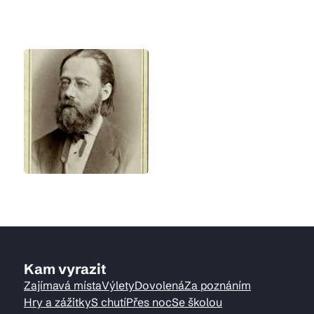
Kam vyrazit
Zajímavá místa
Výlety
Dovolená
Za poznáním
Hry a zážitky
S chutí
Přes noc
Se školou