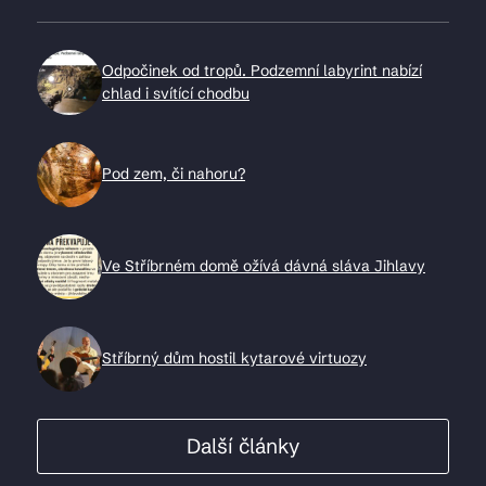
Odpočinek od tropů. Podzemní labyrint nabízí
chlad i svítící chodbu
Pod zem, či nahoru?
Ve Stříbrném domě ožívá dávná sláva Jihlavy
Stříbrný dům hostil kytarové virtuozy
Další články