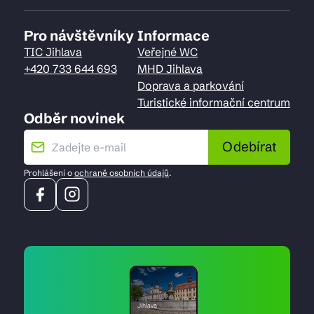
Pro návštěvníky
Informace
TIC Jihlava
Veřejné WC
+420 733 644 693
MHD Jihlava
Doprava a parkování
Turistické informační centrum
Odběr novinek
Odebírat
Prohlášení o
ochraně osobních údajů
.