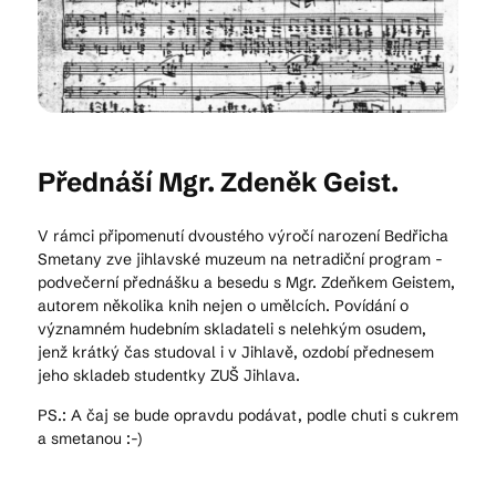
Kam vyrazit
CS
EN
DE
Přednáší Mgr. Zdeněk Geist.
V rámci připomenutí dvoustého výročí narození Bedřicha
Smetany zve jihlavské muzeum na netradiční program -
podvečerní přednášku a besedu s Mgr. Zdeňkem Geistem,
autorem několika knih nejen o umělcích. Povídání o
© 2026 Brána Jihlavy
významném hudebním skladateli s nelehkým osudem,
jenž krátký čas studoval i v Jihlavě, ozdobí přednesem
jeho skladeb studentky ZUŠ Jihlava.
PS.: A čaj se bude opravdu podávat, podle chuti s cukrem
a smetanou :-)