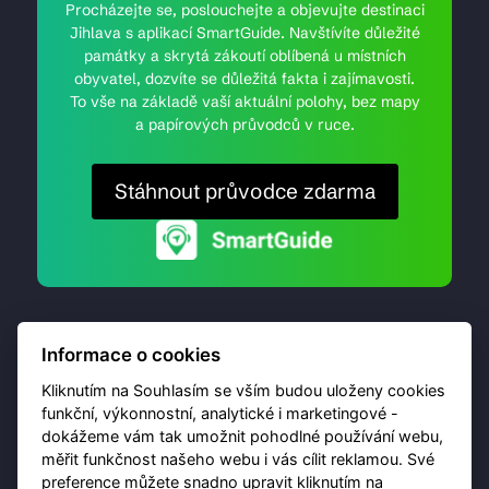
Procházejte se, poslouchejte a objevujte destinaci
Jihlava s aplikací SmartGuide. Navštívíte důležité
památky a skrytá zákoutí oblíbená u místních
obyvatel, dozvíte se důležitá fakta i zajímavosti.
To vše na základě vaší aktuální polohy, bez mapy
a papírových průvodců v ruce.
Stáhnout průvodce zdarma
Informace o cookies
Kliknutím na Souhlasím se vším budou uloženy cookies
funkční, výkonnostní, analytické i marketingové -
dokážeme vám tak umožnit pohodlné používání webu,
© 2026 Destinační portál provozuje
Brána Jihlavy
,
měřit funkčnost našeho webu i vás cílit reklamou. Své
příspěvková organizace. Všechna práva vyhrazena.
preference můžete snadno upravit kliknutím na