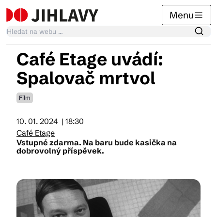
Menu
Café Etage uvádí:
Kalendář akcí
Spalovač mrtvol
Film
Tradiční akce
10. 01. 2024
| 18:30
Café Etage
Články
Vstupné zdarma. Na baru bude kasička na
dobrovolný příspěvek.
Suvenýry
Praktické info