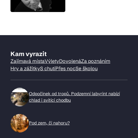
Kam vyrazit
Zajímavá místa
Výlety
Dovolená
Za poznáním
Hry a zážitky
S chutí
Přes noc
Se školou
Odpočinek od tropů. Podzemní labyrint nabízí
chlad i svítící chodbu
Pod zem, či nahoru?