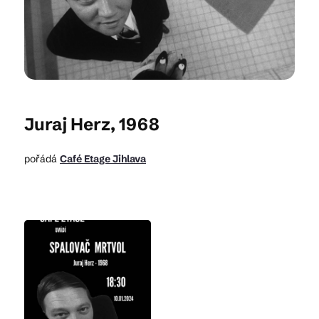
Kam vyrazit
CS
EN
DE
Juraj Herz, 1968
pořádá
Café Etage Jihlava
© 2026 Brána Jihlavy