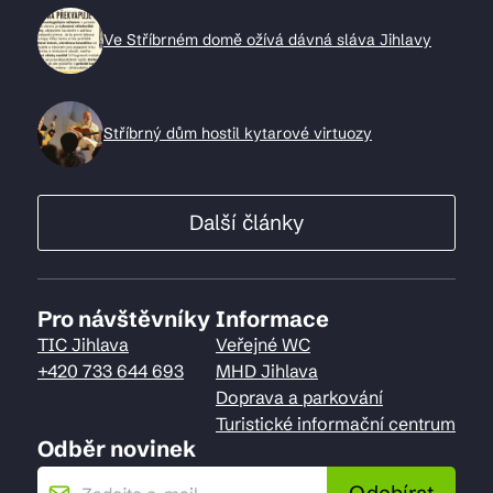
Ve Stříbrném domě ožívá dávná sláva Jihlavy
Stříbrný dům hostil kytarové virtuozy
Další články
Pro návštěvníky
Informace
TIC Jihlava
Veřejné WC
+420 733 644 693
MHD Jihlava
Doprava a parkování
Turistické informační centrum
Odběr novinek