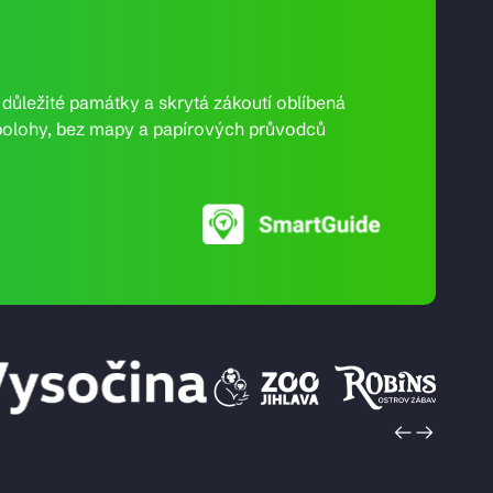
e důležité památky a skrytá zákoutí oblíbená
ní polohy, bez mapy a papírových průvodců