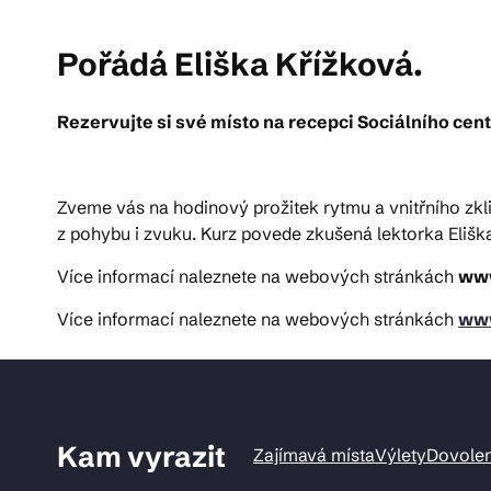
Pořádá Eliška Křížková.
Pra
Rezervujte si své místo na recepci Sociálního centr
Ka
Zveme vás na hodinový prožitek rytmu a vnitřního zkli
z pohybu i zvuku. Kurz povede zkušená lektorka Eliška
Více informací naleznete na webových stránkách
www
Více informací naleznete na webových stránkách
www
Kam vyrazit
Zajímavá místa
Výlety
Dovole