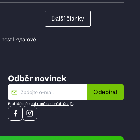
Další články
 hostil kytarové
Odběr novinek
Odebírat
Prohlášení o
ochraně osobních údajů
.