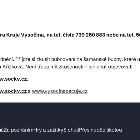
ktické info
a Kraje Vysočina, na tel. čísle 739 250 883 nebo na tel. 5
m vyrazit
dnění. Přijďte si zkusit bubnování na šamanské bubny, které u
 Křížková. Není třeba mít zkušenosti – jen chuť objevovat!
CS
EN
DE
.sockv.cz
.
.sockv.cz
a
www.vysocinapecuje.cz
© 2026 Brána Jihlavy
ná
Za poznáním
Hry a zážitky
S chutí
Přes noc
Se školou