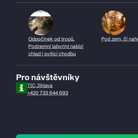
Odpočinek od tropů.
Pod zem, či nah
Podzemní labyrint nabízí
chlad i svítící chodbu
Pro návštěvníky
TIC Jihlava
+420 733 644 693