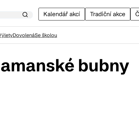
Kalendář akcí
Tradiční akce
Č
Výlety
Dovolená
Se školou
šamanské bubny
lendář akcí
adiční akce
ánky
venýry