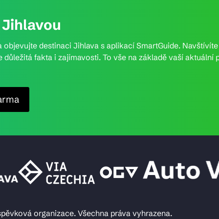
Jihlavou
 objevujte destinaci Jihlava s aplikací SmartGuide. Navštívít
e důležitá fakta i zajímavosti. To vše na základě vaší aktuál
arma
íspěvková organizace. Všechna práva vyhrazena.