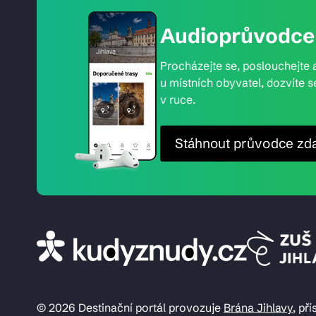
Audioprůvodce 
Procházejte se, poslouchejte a
u místních obyvatel, dozvíte s
v ruce.
Stáhnout průvodce zd
© 2026 Destinační portál provozuje
Brána Jihlavy
, př