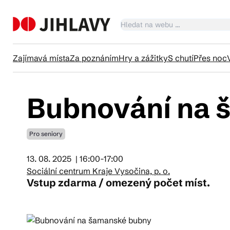
Zajímavá místa
Za poznáním
Hry a zážitky
S chutí
Přes noc
Bubnování na 
Ka
Pro seniory
Tr
13. 08. 2025
| 16:00-17:00
Sociální centrum Kraje Vysočina, p. o.
Čl
Vstup zdarma / omezený počet míst.
Su