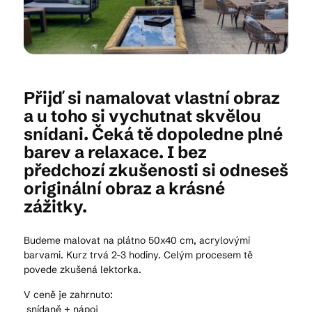
Kam vyrazit
Přijď si namalovat vlastní obraz
CS
EN
DE
a u toho si vychutnat skvělou
snídani. Čeká tě dopoledne plné
barev a relaxace. I bez
předchozí zkušenosti si odneseš
originální obraz a krásné
© 2026 Brána Jihlavy
zážitky.
Budeme malovat na plátno 50x40 cm, acrylovými
barvami. Kurz trvá 2-3 hodiny. Celým procesem tě
povede zkušená lektorka.
V ceně je zahrnuto:
snídaně + nápoj