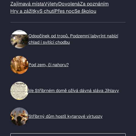
Zajímavá místa
Výlety
Dovolená
Za poznáním
Hry a zážitky
S chutí
Přes noc
Se školou
Odpočinek od tropů. Podzemní labyrint nabízí
chlad i svítící chodbu
Pod zem, či nahoru?
Ve Stříbrném domě ožívá dávná sláva Jihlavy
Stříbrný dům hostil kytarové virtuozy