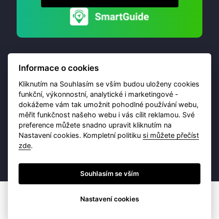
Informace o cookies
Kliknutím na Souhlasím se vším budou uloženy cookies
funkční, výkonnostní, analytické i marketingové -
dokážeme vám tak umožnit pohodlné používání webu,
© 2026 Destinační portál provozuje
Brána Jihlavy
,
měřit funkčnost našeho webu i vás cílit reklamou. Své
příspěvková organizace. Všechna práva vyhrazena.
preference můžete snadno upravit kliknutím na
Nastavení cookies. Kompletní politiku
si můžete přečíst
zde
.
Ochrana osobních údajů
Obchodní podmínky
Souhlasím se vším
Nastavení cookies