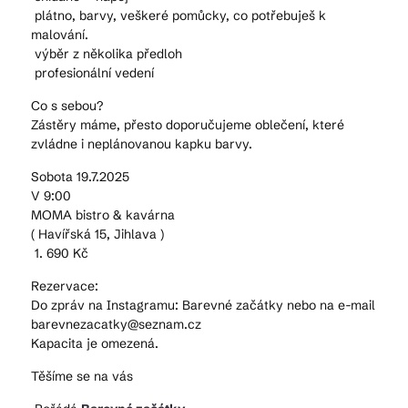
plátno, barvy, veškeré pomůcky, co potřebuješ k
malování.
výběr z několika předloh
profesionální vedení
Co s sebou?
Zástěry máme, přesto doporučujeme oblečení, které
zvládne i neplánovanou kapku barvy.
Sobota 19.7.2025
V 9:00
MOMA bistro & kavárna
( Havířská 15, Jihlava )
1. 690 Kč
Rezervace:
Do zpráv na Instagramu: Barevné začátky nebo na e-mail
barevnezacatky@seznam.cz
Kapacita je omezená.
Těšíme se na vás