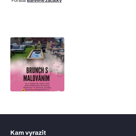
Pořádá
Barevné začátky
Kam vyrazit