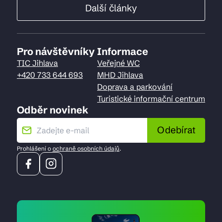
Další články
Pro návštěvníky
Informace
TIC Jihlava
Veřejné WC
+420 733 644 693
MHD Jihlava
Doprava a parkování
Turistické informační centrum
Odběr novinek
Odebírat
Prohlášení o
ochraně osobních údajů
.