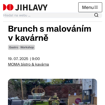
Menu
Brunch s malováním
Kalendář akcí
v kavárně
Gastro
Workshop
Tradiční akce
19. 07. 2025
| 9:00
MOMA bistro & kavárna
Články
Suvenýry
Praktické info