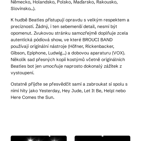
Německo, Holandsko, Polsko, Maďarsko, Rakousko,
Slovinsko…).
K hudbě Beatles přistupují opravdu s velkým respektem a
precizností. Žádný, i ten sebemenší detail, nesmí být
opomenut. Zvukovou stránku samozřejmě doplňuje zcela
autentická pódiová show, ve které BROUCI BAND
používají originální nástroje (Höfner, Rickenbacker,
Gibson, Epiphone, Ludwig…) a dobovou aparaturu (VOX).
Několik sad přesných kopií kostýmů včetně originálních
Beatles bot jen umocňuje naprosto dokonalý zážitek z
vystoupení.
Ostatně přijďte se přesvědčit sami a zabroukat si spolu s
nimi hity jako Yesterday, Hey Jude, Let It Be, Help! nebo
Here Comes the Sun.