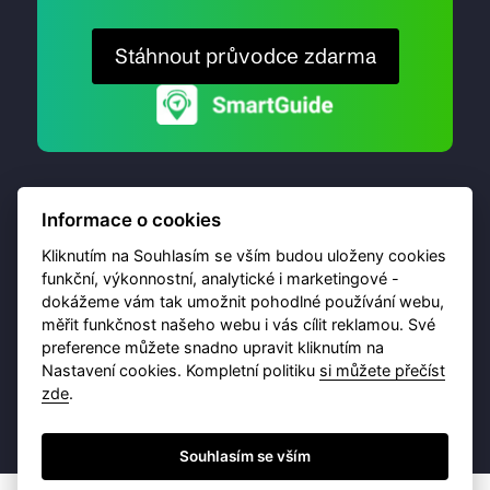
Stáhnout průvodce zdarma
Informace o cookies
Kliknutím na Souhlasím se vším budou uloženy cookies
funkční, výkonnostní, analytické i marketingové -
dokážeme vám tak umožnit pohodlné používání webu,
© 2026 Destinační portál provozuje
Brána Jihlavy
,
měřit funkčnost našeho webu i vás cílit reklamou. Své
příspěvková organizace. Všechna práva vyhrazena.
preference můžete snadno upravit kliknutím na
Nastavení cookies. Kompletní politiku
si můžete přečíst
zde
.
Ochrana osobních údajů
Obchodní podmínky
Souhlasím se vším