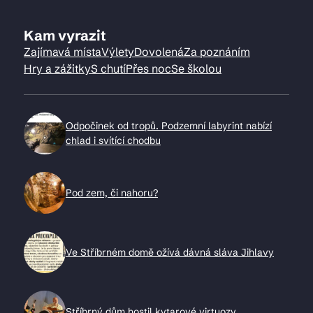
Kam vyrazit
Zajímavá místa
Výlety
Dovolená
Za poznáním
Hry a zážitky
S chutí
Přes noc
Se školou
Odpočinek od tropů. Podzemní labyrint nabízí
chlad i svítící chodbu
Pod zem, či nahoru?
Ve Stříbrném domě ožívá dávná sláva Jihlavy
Stříbrný dům hostil kytarové virtuozy