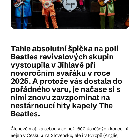
Kam vyrazit
CS
EN
DE
Tahle absolutní špička na poli
Beatles revivalových skupin
vystoupila v Jihlavě při
novoročním svařáku v roce
2025. A protože vás dostala do
© 2026 Brána Jihlavy
pořádného varu, je načase si s
nimi znovu zavzpomínat na
nestárnoucí hity kapely The
Beatles.
Členové mají za sebou více než 1600 úspěšných koncertů
nejen v Česku a na Slovensku, ale i v Evropě (Anglie,