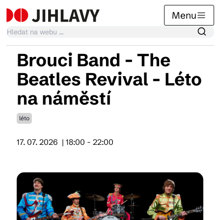
Menu
Brouci Band - The
Kalendář akcí
Beatles Revival - Léto
na náměstí
Tradiční akce
léto
Články
17. 07. 2026
| 18:00 - 22:00
Suvenýry
Praktické info