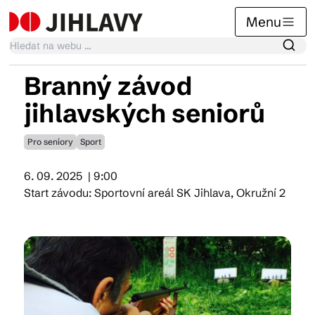
Menu
Branný závod
Kalendář akcí
jihlavských seniorů
Pro seniory
Sport
Tradiční akce
6. 09. 2025
| 9:00
Start závodu: Sportovní areál SK Jihlava, Okružní 2
Články
Suvenýry
Praktické info