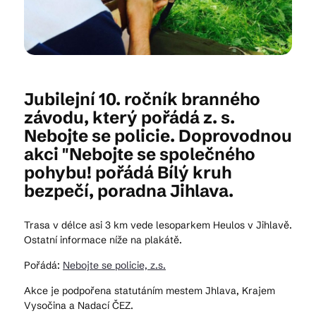
Kam vyrazit
Jubilejní 10. ročník branného
CS
EN
DE
závodu, který pořádá z. s.
Nebojte se policie. Doprovodnou
akci "Nebojte se společného
pohybu! pořádá Bílý kruh
bezpečí, poradna Jihlava.
© 2026 Brána Jihlavy
Trasa v délce asi 3 km vede lesoparkem Heulos v Jihlavě.
Ostatní informace níže na plakátě.
Pořádá:
Nebojte se policie, z.s.
Akce je podpořena statutáním mestem Jhlava, Krajem
Vysočina a Nadací ČEZ.