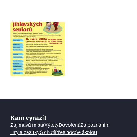
Kam vyrazit
Zajímavá místa
Výlety
Dovolená
Za poznáním
Hry a zážitky
S chutí
Přes noc
Se školou