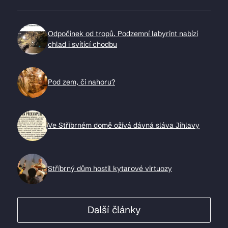
Odpočinek od tropů. Podzemní labyrint nabízí
chlad i svítící chodbu
Pod zem, či nahoru?
Ve Stříbrném domě ožívá dávná sláva Jihlavy
Stříbrný dům hostil kytarové virtuozy
Další články