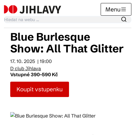
Menu
Blue Burlesque
Kalendář akcí
Show: All That Glitter
17. 10. 2025
| 19:00
Tradiční akce
D club Jihlava
Vstupné 390-590 Kč
Články
Koupit vstupenku
Suvenýry
Praktické info