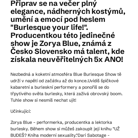
Připrav se na večer plný
elegance, nádherných kostýmů,
umění a emocí pod heslem
Kam vyrazit
"Burlesque your life!".
Producentkou této jedinečné
show je Zorya Blue, známá z
CS
EN
DE
Česko Slovensko má talent, kde
získala neuvěřitelných 5x ANO!
Nezbedná a koketní atmosféra Blue Burlesque Show tě
udrží v napětí od začátku až do konce.Uvidíš špičkové
© 2026 Brána Jihlavy
kabaretní a burleskní performery a ponoříš se do
třpytivého světa burlesky, která zažívá obrovský boom.
Tuhle show si nesmíš nechat ujít!
Učinkující:
Zorya Blue – performerka, producentka a lektorka
burlesky. Během show si můžeš zakoupit její knihu "UŽ
BUDEŠ? Kniha moderní sexuality."Dari Sabotage -