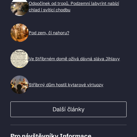
Odpočinek od tropů. Podzemní labyrint nabízí
chlad i svítící chodbu
Pod zem, či nahoru?
Ve Stříbrném domě ožívá dávná sláva Jihlavy
Stříbrný dům hostil kytarové virtuozy
Další články
Pro návštěvníky
Informace