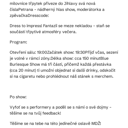
milovnice třpytek přiveze do Jihlavy svá nová
číslaPetrana - nádherný hlas show, moderátorka a
zpěvačkaDresscode:
Dress to impress! Fantazii se meze nekladou – staň se
součástí třpytivé atmosféry večera.
Program:
Otevření sálu: 19:00Začátek show: 19:30Přijď včas, sezení
je volné v rámci zóny.Délka show: cca 150 minutBlue
Burlesque Show má tři části, přičemž každá přestávka
(cca 20 minut) ti umožní objednat si další drinky, odskočit
si na cigaretu nebo prohlédnout náš stánek s merchem.
Po show:
Vyfoť se s performery a poděl se s námi o své dojmy –
těšíme se na tvůj feedback!
Těšíme se na tebe na této jedinečné oslavě MDŽ!