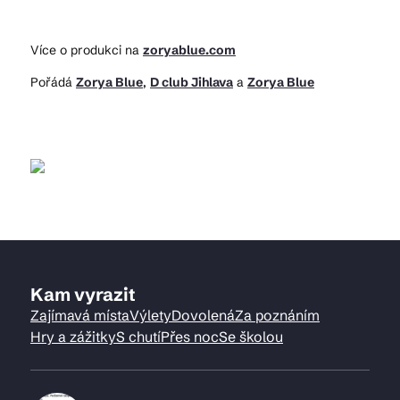
Více o produkci na
zoryablue.com
Pořádá
Zorya Blue
,
D club Jihlava
a
Zorya Blue
Kam vyrazit
Zajímavá místa
Výlety
Dovolená
Za poznáním
Hry a zážitky
S chutí
Přes noc
Se školou