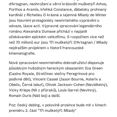
d‘Artagnan, neohrožení a věrní královští mušketýři Athos,
Porthos a Aramis, křehká Constance, ďábelsky prohnaný
kardinál z Richelieu či krásná a tajemná Milady de Winter
jsou hlavními protagonisty nesmrtelného vyprávění o
odvaze, lásce acti. Výpravné zpracování legendárního
románu Alexandra Dumase přichází v napjatě
očekávaném epickém velkofilmu. S rozpočtem více než
než 70 milionů eur jsou Tři mušketýři: D‘Artagnan / Milady
nejdražším projektem v historii francouzské
kinematografie.
Nové zpracování nesmrtelného dobrodružství disponuje
působivým hvězdným hereckým obsazením: Eva Green
(Casino Royale, Sirotčinec slečny Peregrinové pro
podivné děti), Vincent Cassel (Jason Bourne, Asterix a
Obelix, Černá labuť), Olivek Jackson-Cohen (Neviditelný),
Vicky Krieps (Nit z přízraků), Louis Garrel (Nevinný),
Romain Duris (Náš boj) a další.
Poz: český dabing, v polovině prosince bude mít v kinech
premiéru 2. část "Tři mušketýři: Milady"