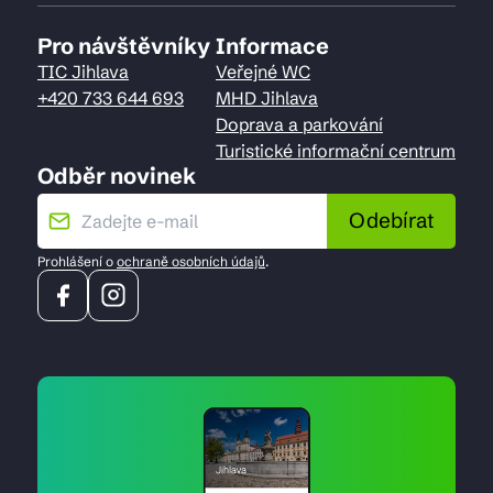
Pro návštěvníky
Informace
TIC Jihlava
Veřejné WC
+420 733 644 693
MHD Jihlava
Doprava a parkování
Turistické informační centrum
Odběr novinek
Odebírat
Prohlášení o
ochraně osobních údajů
.