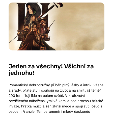
Kam vyrazit
CS
EN
DE
Jeden za všechny! Všichni za
© 2026 Brána Jihlavy
jednoho!
Romantický dobrodružný příběh plný lásky a intrik, vášně
a zrady, přátelství i soubojů na život a na smrt, již téměř
200 let milují lidé na celém světě. V království
rozděleném náboženskými válkami a pod hrozbou britské
invaze, hrstka mužů a žen zkříží meče a spojí svůj osud s
osudem Francie. Temperamentní mladý gaskoněc