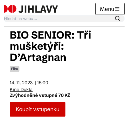
Menu
BIO SENIOR: Tři
Kalendář akcí
mušketýři:
D’Artagnan
Tradiční akce
Film
Články
14. 11. 2023
| 15:00
Kino Dukla
Zvýhodněné vstupné 70 Kč
Suvenýry
Koupit vstupenku
Praktické info