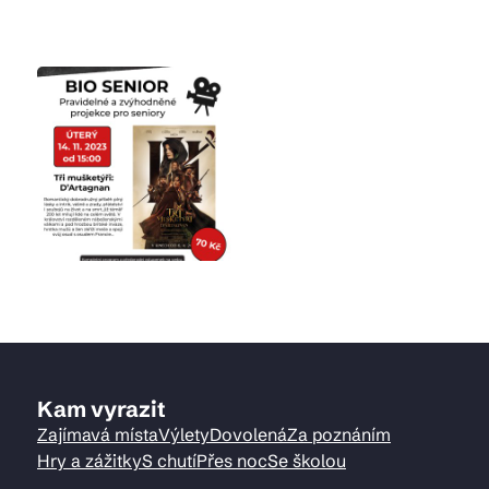
Kam vyrazit
Zajímavá místa
Výlety
Dovolená
Za poznáním
Hry a zážitky
S chutí
Přes noc
Se školou