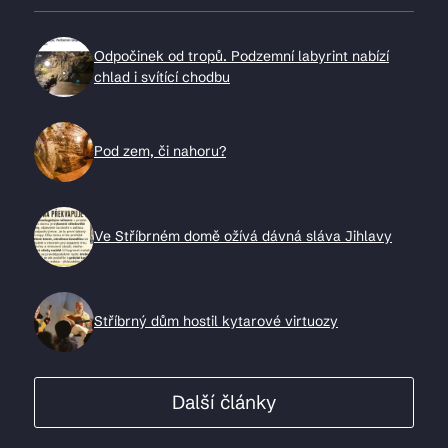
Odpočinek od tropů. Podzemní labyrint nabízí
chlad i svítící chodbu
Pod zem, či nahoru?
Ve Stříbrném domě ožívá dávná sláva Jihlavy
Stříbrný dům hostil kytarové virtuozy
Další články