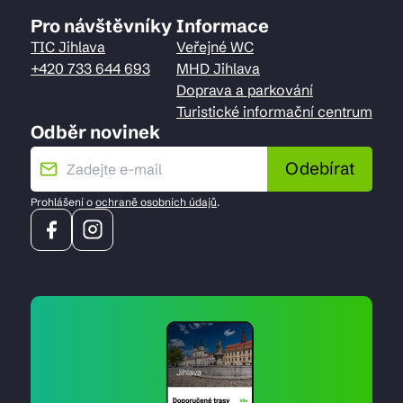
Pro návštěvníky
Informace
TIC Jihlava
Veřejné WC
+420 733 644 693
MHD Jihlava
Doprava a parkování
Turistické informační centrum
Odběr novinek
Odebírat
Prohlášení o
ochraně osobních údajů
.