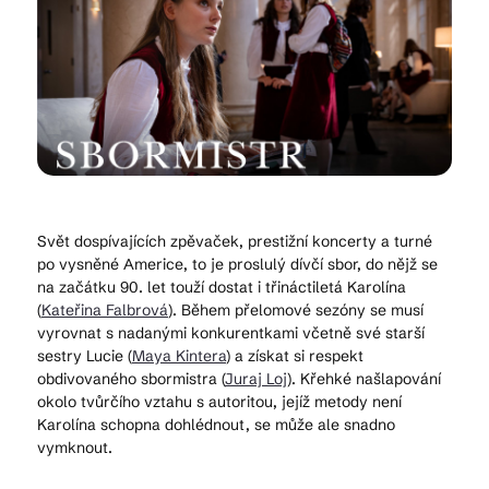
Kam vyrazit
CS
EN
DE
Svět dospívajících zpěvaček, prestižní koncerty a turné
po vysněné Americe, to je proslulý dívčí sbor, do nějž se
na začátku 90. let touží dostat i třináctiletá Karolína
© 2026 Brána Jihlavy
(
Kateřina Falbrová
). Během přelomové sezóny se musí
vyrovnat s nadanými konkurentkami včetně své starší
sestry Lucie (
Maya Kintera
) a získat si respekt
obdivovaného sbormistra (
Juraj Loj
). Křehké našlapování
okolo tvůrčího vztahu s autoritou, jejíž metody není
Karolína schopna dohlédnout, se může ale snadno
vymknout.