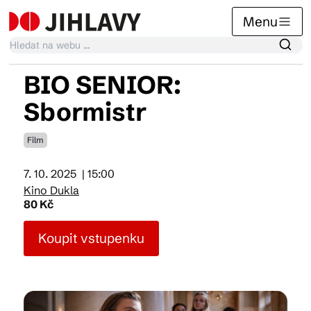
Menu
BIO SENIOR:
Kalendář akcí
Sbormistr
Film
Tradiční akce
7. 10. 2025
| 15:00
Kino Dukla
Články
80 Kč
Koupit vstupenku
Suvenýry
Praktické info