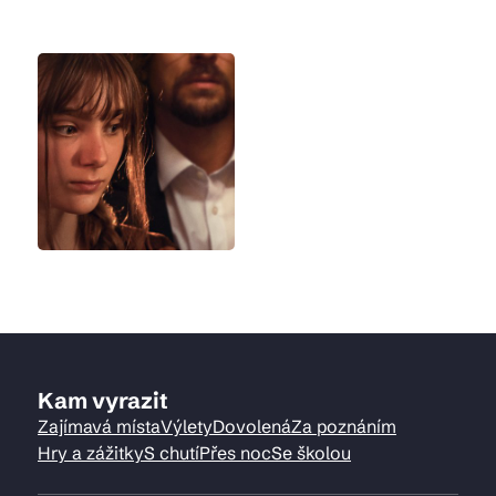
Kam vyrazit
Zajímavá místa
Výlety
Dovolená
Za poznáním
Hry a zážitky
S chutí
Přes noc
Se školou