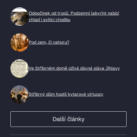
Odpočinek od tropů. Podzemní labyrint nabízí
chlad i svítící chodbu
Pod zem, či nahoru?
Ve Stříbrném domě ožívá dávná sláva Jihlavy
Stříbrný dům hostil kytarové virtuozy
Další články