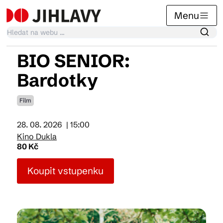
Menu
BIO SENIOR:
Kalendář akcí
Bardotky
Film
Tradiční akce
28. 08. 2026
| 15:00
Kino Dukla
Články
80 Kč
Koupit vstupenku
Suvenýry
Praktické info