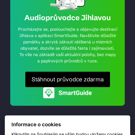
Audioprůvodce Jihlavou
Procházejte se, poslouchejte a objevujte destinaci
Jihlava s aplikací SmartGuide. Navštívíte důležité
památky a skrytá zákoutí oblíbená u místních
obyvatel, dozvíte se důležitá fakta i zajímavosti.
To vše na základě vaší aktuální polohy, bez mapy
a papírových průvodců v ruce.
Stáhnout průvodce zdarma
Informace o cookies
Kliknutím na Souhlasím se vším budou uloženy cookies