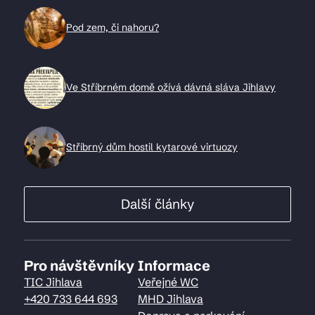
Pod zem, či nahoru?
Ve Stříbrném domě ožívá dávná sláva Jihlavy
Stříbrný dům hostil kytarové virtuozy
Další články
Pro návštěvníky
Informace
TIC Jihlava
Veřejné WC
+420 733 644 693
MHD Jihlava