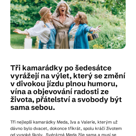
Kam vyrazit
CS
EN
DE
Tři kamarádky po šedesátce
vyrážejí na výlet, který se změní
v divokou jízdu plnou humoru,
© 2026 Brána Jihlavy
vína a objevování radosti ze
života, přátelství a svobody být
sama sebou.
Tři nejlepší kamarádky Meda, Iva a Valerie, kterým už
dávno bylo dvacet, dokonce třikrát, spolu kráčí životem
od vysoké školy. Svérázná Meda žije sama a musí se