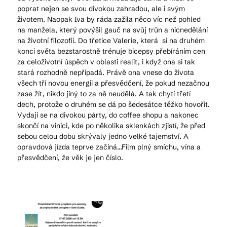
poprat nejen se svou divokou zahradou, ale i svým
životem. Naopak Iva by ráda zažila něco víc než pohled
na manžela, který povýšil gauč na svůj trůn a nicnedělání
na životní filozofii. Do třetice Valerie, která si na druhém
konci světa bezstarostně trénuje bicepsy přebíráním cen
za celoživotní úspěch v oblasti realit, i když ona si tak
stará rozhodně nepřipadá. Právě ona vnese do života
všech tří novou energii a přesvědčení, že pokud nezačnou
zase žít, nikdo jiný to za ně neudělá. A tak chytí třetí
dech, protože o druhém se dá po šedesátce těžko hovořit.
Vydají se na divokou párty, do coffee shopu a nakonec
skončí na vinici, kde po několika sklenkách zjistí, že před
sebou celou dobu skrývaly jedno velké tajemství. A
opravdová jízda teprve začíná…Film plný smíchu, vína a
přesvědčení, že věk je jen číslo.