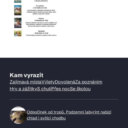
Kam vyrazit
Zajímavá místa
Výlety
Dovolená
Za poznáním
Hry a zážitky
S chutí
Přes noc
Se školou
Odpočinek od tropů. Podzemní labyrint nabízí
chlad i svítící chodbu