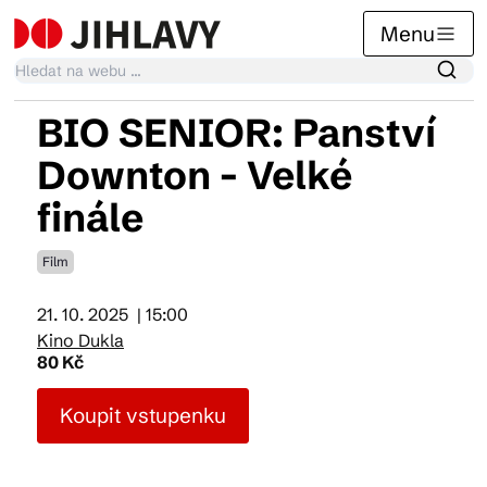
Menu
BIO SENIOR: Panství
Kalendář akcí
Downton - Velké
finále
Tradiční akce
Film
Články
21. 10. 2025
| 15:00
Kino Dukla
80 Kč
Suvenýry
Koupit vstupenku
Praktické info