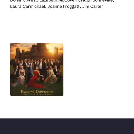
Dominic West, Elizabeth McGovern, Hugh Bonneville,
Laura Carmichael, Joanne Froggatt, Jim Carter