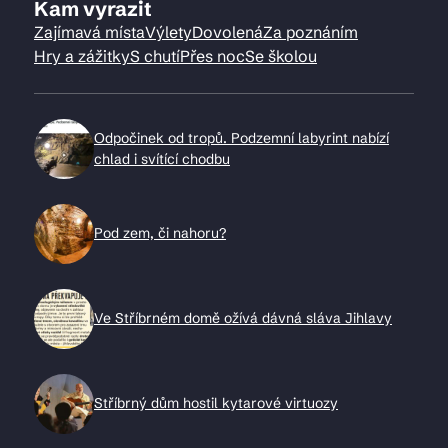
Kam vyrazit
Zajímavá místa
Výlety
Dovolená
Za poznáním
Hry a zážitky
S chutí
Přes noc
Se školou
Odpočinek od tropů. Podzemní labyrint nabízí
chlad i svítící chodbu
Pod zem, či nahoru?
Ve Stříbrném domě ožívá dávná sláva Jihlavy
Stříbrný dům hostil kytarové virtuozy