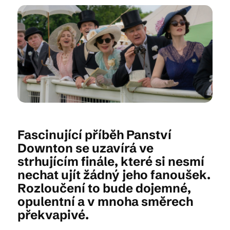
Kam vyrazit
CS
EN
DE
Fascinující příběh Panství
© 2026 Brána Jihlavy
Downton se uzavírá ve
strhujícím finále, které si nesmí
nechat ujít žádný jeho fanoušek.
Rozloučení to bude dojemné,
opulentní a v mnoha směrech
překvapivé.