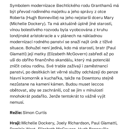
Symbolem modernizace šlechtického rodu Granthamů má
být převod rodinného majetku a jeho správy z otce
Roberta (Hugh Bonneville) na jeho nejstarší dceru Mary
(Michelle Dockery). Ta má aktuálně úplně jiné starosti,
vinou bolestivého rozvodu byla vyobcována z kruhu
londýnské aristokracie a v plánech na nákladnou
modernizaci rodného panství se snaží najít únik z tíživé
situace. Bohužel není jediná, kdo má starosti, bratr (Paul
Giamatti) její matky (Elizabeth McGovern) zabředl až po
uši do obřího finančního skandálu, který má potenciál
zničit celou rodinu. Své trable zažívají i zaměstnanci
panství, po desítkách let věrné služby odcházejí do penze
hlavní komorník a kuchařka, takže na Downtonu stejně
nezůstane na kameni kámen. Budou muset leccos
obětovat, aby se zachránili, což se jim v minulosti
mnohokrát podařilo. Jenže tentokrát to vážně vyjít
nemusí.
Režie:
Simon Curtis
Hrají:
Michelle Dockery, Joely Richardson, Paul Giamatti,