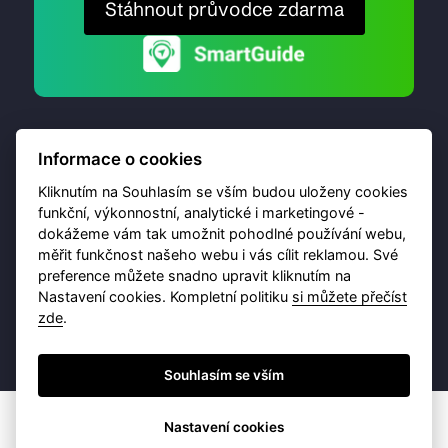
Stáhnout průvodce zdarma
Informace o cookies
Kliknutím na Souhlasím se vším budou uloženy cookies
funkční, výkonnostní, analytické i marketingové -
dokážeme vám tak umožnit pohodlné používání webu,
© 2026 Destinační portál provozuje
Brána Jihlavy
,
měřit funkčnost našeho webu i vás cílit reklamou. Své
příspěvková organizace. Všechna práva vyhrazena.
preference můžete snadno upravit kliknutím na
Nastavení cookies. Kompletní politiku
si můžete přečíst
zde
.
Ochrana osobních údajů
Obchodní podmínky
Souhlasím se vším
Nastavení cookies