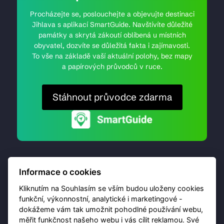
Procházejte se, poslouchejte a objevujte destinaci
Jihlava s aplikací SmartGuide. Navštívíte důležité
památky a skrytá zákoutí oblíbená u místních
obyvatel, dozvíte se důležitá fakta i zajímavosti.
To vše na základě vaší aktuální polohy, bez mapy
a papírových průvodců v ruce.
Stáhnout průvodce zdarma
Informace o cookies
Kliknutím na Souhlasím se vším budou uloženy cookies
funkční, výkonnostní, analytické i marketingové -
dokážeme vám tak umožnit pohodlné používání webu,
© 2026 Destinační portál provozuje
Brána Jihlavy
,
měřit funkčnost našeho webu i vás cílit reklamou. Své