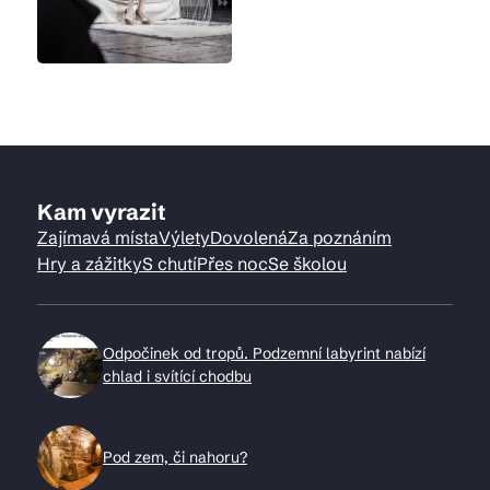
Kam vyrazit
Zajímavá místa
Výlety
Dovolená
Za poznáním
Hry a zážitky
S chutí
Přes noc
Se školou
Odpočinek od tropů. Podzemní labyrint nabízí
chlad i svítící chodbu
Pod zem, či nahoru?