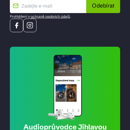
Odebírat
Prohlášení o
ochraně osobních údajů
.
Audioprůvodce Jihlavou