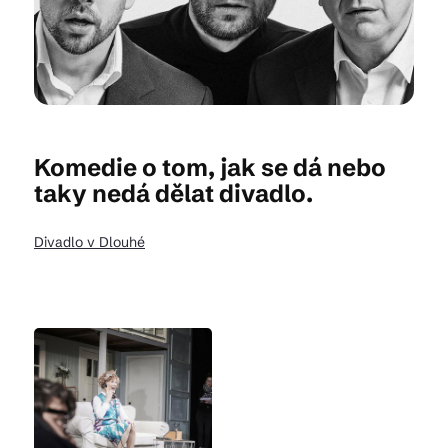
Kam vyrazit
CS
EN
DE
Komedie o tom, jak se dá nebo
taky nedá dělat divadlo.
Divadlo v Dlouhé
© 2026 Brána Jihlavy