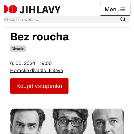
Menu
Bez roucha
Kalendář akcí
Divadlo
6. 06. 2024
| 19:00
Tradiční akce
Horácké divadlo Jihlava
Koupit vstupenku
Články
Suvenýry
Praktické info