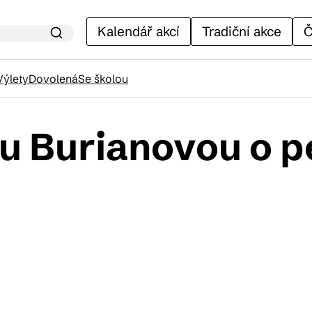
Kalendář akcí
Tradiční akce
Č
Výlety
Dovolená
Se školou
u Burianovou o pe
lendář akcí
adiční akce
ánky
venýry