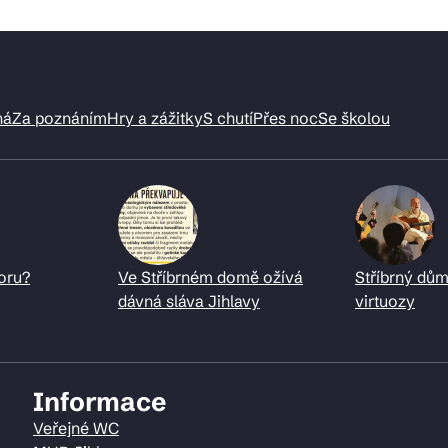
ná
Za poznáním
Hry a zážitky
S chutí
Přes noc
Se školou
oru?
Ve Stříbrném domě ožívá
Stříbrný dům
dávná sláva Jihlavy
virtuozy
Informace
Veřejné WC