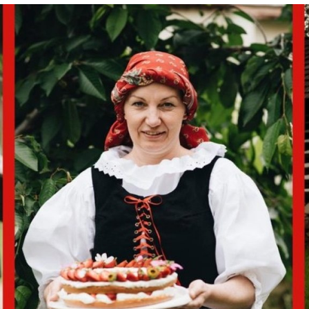
ktické info
m vyrazit
CS
EN
DE
© 2026 Brána Jihlavy