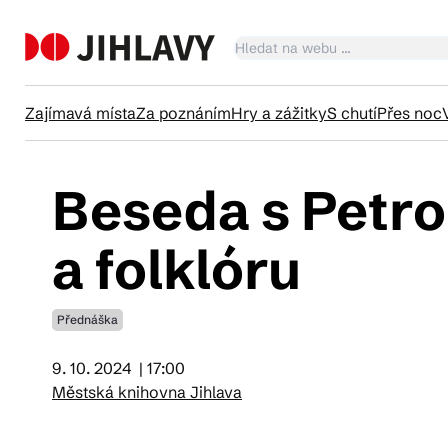
Zajímavá místa
Za poznáním
Hry a zážitky
S chutí
Přes noc
Beseda s Petro
Ka
a folklóru
Tr
Přednáška
Čl
9. 10. 2024
| 17:00
Městská knihovna Jihlava
Su