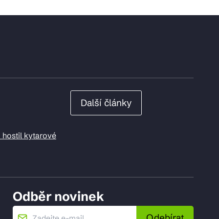
Další články
 hostil kytarové
Odběr novinek
Odebírat