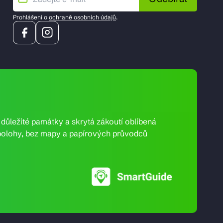
Prohlášení o
ochraně osobních údajů
.
e důležité památky a skrytá zákoutí oblíbená
ní polohy, bez mapy a papírových průvodců