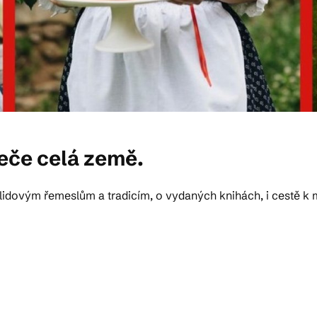
eče celá země.
u, lidovým řemeslům a tradicím, o vydaných knihách, i cestě k