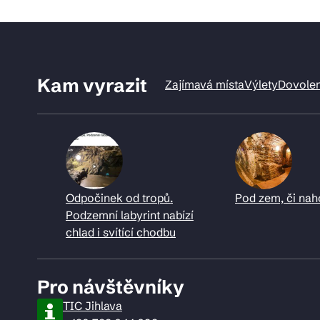
Kam vyrazit
Zajímavá místa
Výlety
Dovole
Odpočinek od tropů.
Pod zem, či nah
Podzemní labyrint nabízí
chlad i svítící chodbu
Pro návštěvníky
TIC Jihlava