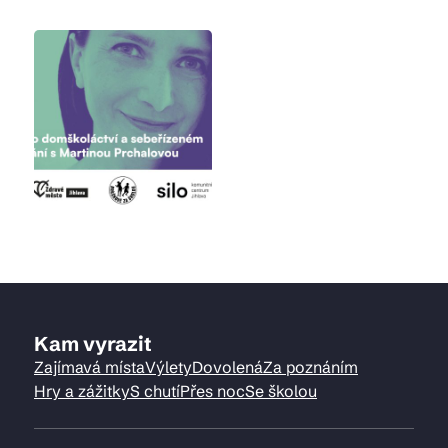
Kam vyrazit
Zajímavá místa
Výlety
Dovolená
Za poznáním
Hry a zážitky
S chutí
Přes noc
Se školou