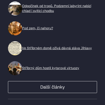
Odpočinek od tropů. Podzemní labyrint nabízí
chlad i svítící chodbu
Pod zem, či nahoru?
Ve Stříbrném domě ožívá dávná sláva Jihlavy
Stříbrný dům hostil kytarové virtuozy
Další články