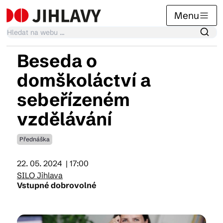
Menu
Beseda o
Kalendář akcí
domškoláctví a
sebeřízeném
Tradiční akce
vzdělávání
Přednáška
Články
22. 05. 2024
| 17:00
SILO Jihlava
Suvenýry
Vstupné dobrovolné
Praktické info