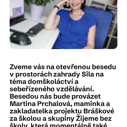
Kam vyrazit
CS
EN
DE
Zveme vás na otevřenou besedu
v prostorách zahrady Sila na
© 2026 Brána Jihlavy
téma domškoláctví a
sebeřízeného vzdělávání.
Besedou nás bude provázet
Martina Prchalová, maminka a
zakladatelka projektu Bráškové
za školou a skupiny Žijeme bez
školy, která momentálně také