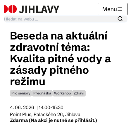
Menu
Beseda na aktuální
Kalendář akcí
zdravotní téma:
Kvalita pitné vody a
Tradiční akce
zásady pitného
režimu
Články
Pro seniory
Přednáška
Workshop
Zdraví
Suvenýry
4. 06. 2026
| 14:00-15:30
Point Plus, Palackého 26, Jihlava
Zdarma (Na akci je nutné se přihlásit.)
Praktické info