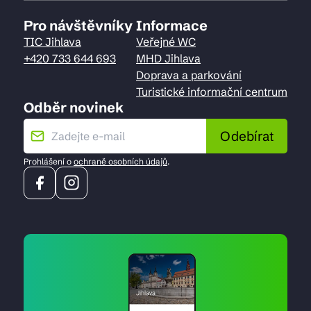
Pro návštěvníky
Informace
TIC Jihlava
Veřejné WC
+420 733 644 693
MHD Jihlava
Doprava a parkování
Turistické informační centrum
Odběr novinek
Odebírat
Prohlášení o
ochraně osobních údajů
.