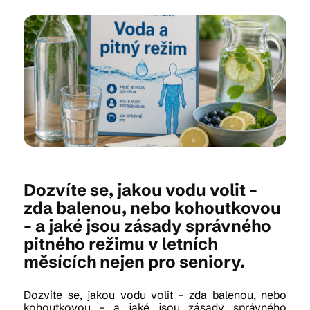
Kam vyrazit
CS
EN
DE
Dozvíte se, jakou vodu volit –
© 2026 Brána Jihlavy
zda balenou, nebo kohoutkovou
– a jaké jsou zásady správného
pitného režimu v letních
měsících nejen pro seniory.
Dozvíte se, jakou vodu volit – zda balenou, nebo
kohoutkovou – a jaké jsou zásady správného