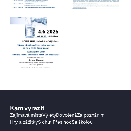
Kam vyrazit
Zajímavá místa
Výlety
Dovolená
Za poznáním
Hry a zážitky
S chutí
Přes noc
Se školou