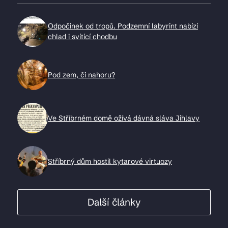
Odpočinek od tropů. Podzemní labyrint nabízí
chlad i svítící chodbu
Pod zem, či nahoru?
Ve Stříbrném domě ožívá dávná sláva Jihlavy
Stříbrný dům hostil kytarové virtuozy
Další články