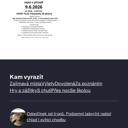
Kam vyrazit
Zajímavá místa
Výlety
Dovolená
Za poznáním
Hry a zážitky
S chutí
Přes noc
Se školou
Odpočinek od tropů. Podzemní labyrint nabízí
chlad i svítící chodbu