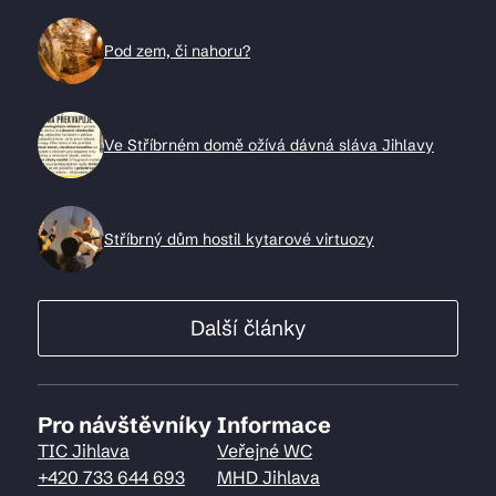
Pod zem, či nahoru?
Ve Stříbrném domě ožívá dávná sláva Jihlavy
Stříbrný dům hostil kytarové virtuozy
Další články
Pro návštěvníky
Informace
TIC Jihlava
Veřejné WC
+420 733 644 693
MHD Jihlava