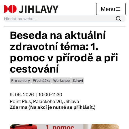
Menu
Beseda na aktuální
Kalendář akcí
zdravotní téma: 1.
pomoc v přírodě a při
Tradiční akce
cestování
Pro seniory
Přednáška
Workshop
Zdraví
Články
9. 06. 2026
| 10:00-11:30
Point Plus, Palackého 26, Jihlava
Suvenýry
Zdarma (Na akci je nutné se přihlásit.)
Praktické info