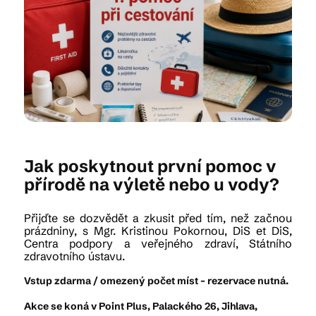
Kam vyrazit
CS
EN
DE
Jak poskytnout první pomoc v
přírodě na výletě nebo u vody?
© 2026 Brána Jihlavy
Přijďte se dozvědět a zkusit před tím, než začnou
prázdniny, s Mgr. Kristinou Pokornou, DiS et DiS,
Centra podpory a veřejného zdraví, Státního
zdravotního ústavu.
Vstup zdarma / omezený počet míst – rezervace nutná.
Akce se koná v Point Plus, Palackého 26, Jihlava,