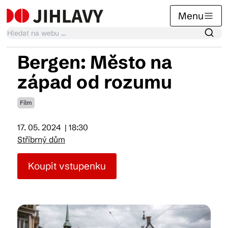
Menu
Bergen: Město na
Kalendář akcí
západ od rozumu
Film
Tradiční akce
17. 05. 2024
| 18:30
Stříbrný dům
Články
Koupit vstupenku
Suvenýry
Praktické info