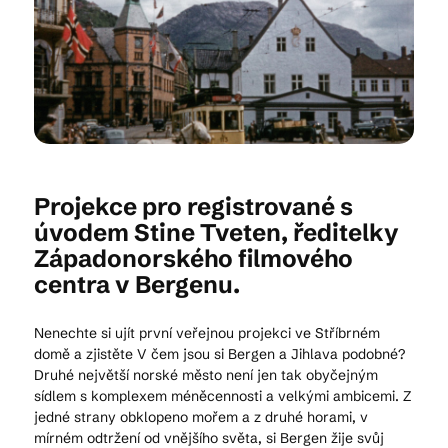
Kam vyrazit
CS
EN
DE
Projekce pro registrované s
úvodem Stine Tveten, ředitelky
Západonorského filmového
© 2026 Brána Jihlavy
centra v Bergenu.
Nenechte si ujít první veřejnou projekci ve Stříbrném
domě a zjistěte V čem jsou si Bergen a Jihlava podobné?
Druhé největší norské město není jen tak obyčejným
sídlem s komplexem méněcennosti a velkými ambicemi. Z
jedné strany obklopeno mořem a z druhé horami, v
mírném odtržení od vnějšího světa, si Bergen žije svůj