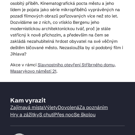
osobitý příběh. Kinematografická pocta městu a jeho
lidem je pojata jako série mikropříběhů vyprávěných na
pozadí filmových obrazů pořizovaných více než sto let.
Dozvídáme se z nich, co vtisklo Bergenu jeho
modernistickou architektonickou tvář, proč je stále
vstřícný k nově příchozím, a především na čem se
zakládá nezahubitelná hrdost obyvatel na své věčným
deštěm bičované město. Nezasloužila by si podobný film i
Jihlava?
Akce v rámci
Slavnostního otevření Stříbrného domu,
Masarykovo náměstí 21
.
Kam vyrazit
Zajímavá místa
Výlety
Dovolená
Za poznáním
Hry a zážitky
S chutí
Přes noc
Se školou