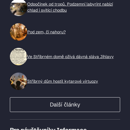
Odpočinek od tropů. Podzemní labyrint nabízí
chlad i svítící chodbu
Pod zem, či nahoru?
Ve Stříbrném domě ožívá dávná sláva Jihlavy
Stříbrný dům hostil kytarové virtuozy
Další články
Pro návštěvníky
Informace