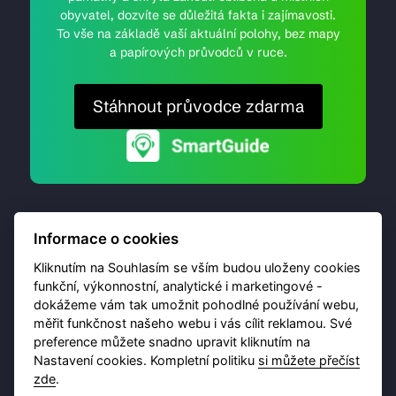
obyvatel, dozvíte se důležitá fakta i zajímavosti.
To vše na základě vaší aktuální polohy, bez mapy
a papírových průvodců v ruce.
Stáhnout průvodce zdarma
Informace o cookies
Kliknutím na Souhlasím se vším budou uloženy cookies
funkční, výkonnostní, analytické i marketingové -
dokážeme vám tak umožnit pohodlné používání webu,
© 2026 Destinační portál provozuje
Brána Jihlavy
,
měřit funkčnost našeho webu i vás cílit reklamou. Své
příspěvková organizace. Všechna práva vyhrazena.
preference můžete snadno upravit kliknutím na
Nastavení cookies. Kompletní politiku
si můžete přečíst
zde
.
Ochrana osobních údajů
Obchodní podmínky