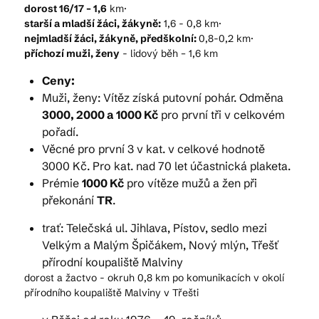
dorost 16/17 – 1,6
km·
starší a mladší žáci, žákyně:
1,6 - 0,8 km·
nejmladší žáci, žákyně, předškolní:
0,8-0,2 km·
příchozí muži, ženy
- lidový běh – 1,6 km
Ceny:
Muži, ženy: Vítěz získá putovní pohár. Odměna
3000, 2000 a 1000 Kč
pro první tři v celkovém
pořadí.
Věcné pro první 3 v kat. v celkové hodnotě
3000 Kč. Pro kat. nad 70 let účastnická plaketa.
Prémie
1000 Kč
pro vítěze mužů a žen při
překonání
TR
.
trať: Telečská ul. Jihlava, Pístov, sedlo mezi
Velkým a Malým Špičákem, Nový mlýn, Třešť
přírodní koupaliště Malviny
dorost a žactvo - okruh 0,8 km po komunikacích v okolí
přírodního koupaliště Malviny v Třešti