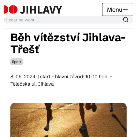
Menu
Běh vítězství Jihlava-
Kalendář akcí
Třešť
Sport
Tradiční akce
8. 05. 2024
| start - hlavní závod: 10:00 hod. -
Telečská ul. Jihlava
Články
Suvenýry
Praktické info