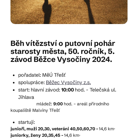
Kam vyrazit
Běh vítězství o putovní pohár
CS
EN
DE
starosty města, 50. ročník, 5.
závod Běžce Vysočiny 2024.
pořadatel: MěÚ Třešť
spolupráce:
Běžec Vysočiny z.s.
© 2026 Brána Jihlavy
start: hlavní závod:
10:00
hod. - Telečská ul.
Jihlava
mládež:
9:00
hod. – areál přírodního
koupaliště Malviny Třešť
startují:
junioři, muži 20,30, veteráni 40,50,60,70 -
14,6 km·
juniorky, ženy 20,35,45 -
14,6 km·