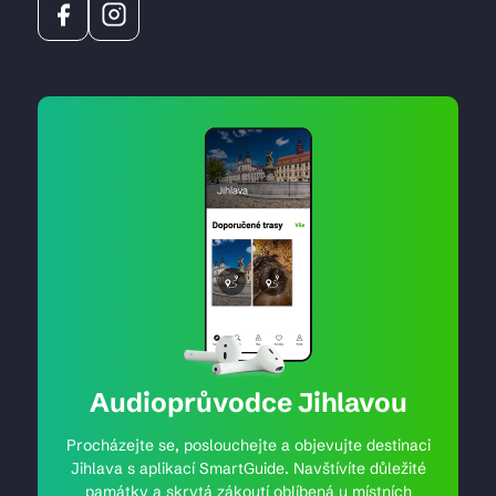
Audioprůvodce Jihlavou
Procházejte se, poslouchejte a objevujte destinaci
Jihlava s aplikací SmartGuide. Navštívíte důležité
památky a skrytá zákoutí oblíbená u místních