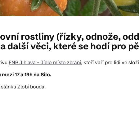
vní rostliny (řízky, odnože, od
 další věci, které se hodí pro pě
tivu
FNB Jihlava - Jídlo místo zbraní
, kteří vaří pro lidi ve slož
mezi 17 a 19h na Silo.
e stánku Zlobí bouda.