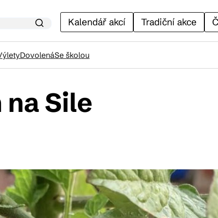
Kalendář akcí
Tradiční akce
Č
Výlety
Dovolená
Se školou
 na Sile
lendář akcí
adiční akce
ánky
venýry