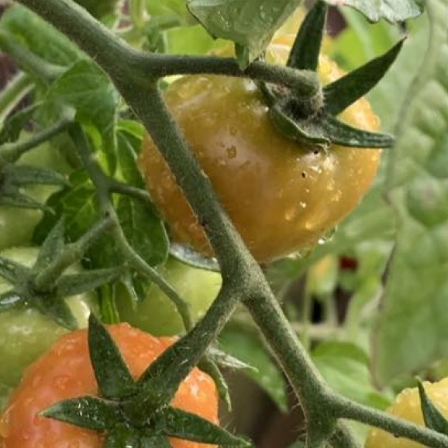
ktické info
m vyrazit
CS
EN
DE
© 2026 Brána Jihlavy