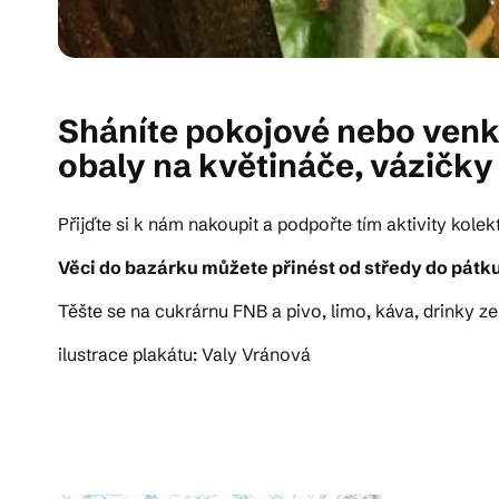
Sháníte pokojové nebo venko
obaly na květináče, vázičky a
Přijďte si k nám nakoupit a podpořte tím aktivity kolek
Věci do bazárku můžete přinést od středy do pátku 
Těšte se na cukrárnu FNB a pivo, limo, káva, drinky z
ilustrace plakátu: Valy Vránová