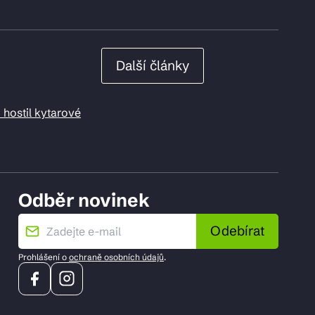
Další články
 hostil kytarové
Odběr novinek
Odebírat
Prohlášení o
ochraně osobních údajů
.