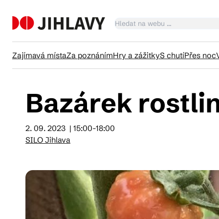
Zajímavá místa
Za poznáním
Hry a zážitky
S chutí
Přes noc
Bazárek rostlin
Ka
2. 09. 2023
| 15:00-18:00
Tr
SILO Jihlava
Čl
Su