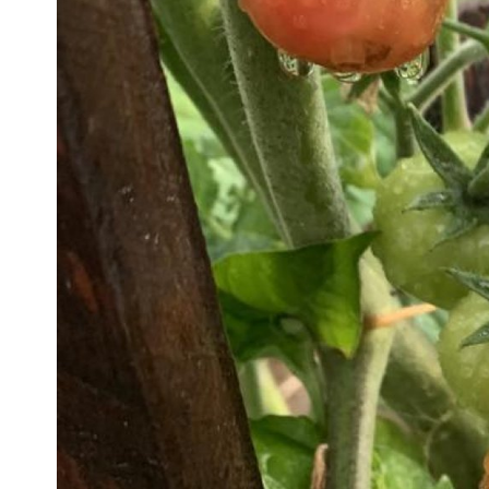
Pra
Ka