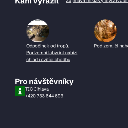
Kam vyrazit
Zajímavá místa
Výlety
Dovole
Odpočinek od tropů.
Pod zem, či nah
Podzemní labyrint nabízí
chlad i svítící chodbu
Pro návštěvníky
TIC Jihlava
+420 733 644 693