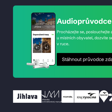
Audioprůvodce 
Procházejte se, poslouchejte a
u místních obyvatel, dozvíte s
v ruce.
Stáhnout průvodce zd