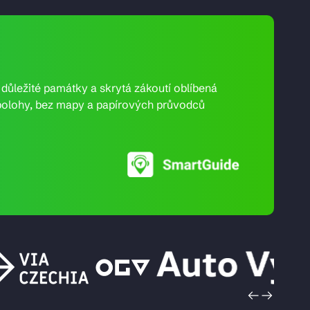
e důležité památky a skrytá zákoutí oblíbená
ní polohy, bez mapy a papírových průvodců