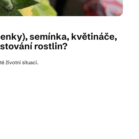
denky), semínka, květináče,
stování rostlin?
ité životní situaci.