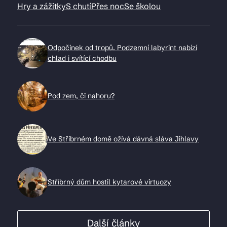
Hry a zážitky
S chutí
Přes noc
Se školou
Odpočinek od tropů. Podzemní labyrint nabízí
chlad i svítící chodbu
Pod zem, či nahoru?
Ve Stříbrném domě ožívá dávná sláva Jihlavy
Stříbrný dům hostil kytarové virtuozy
Další články