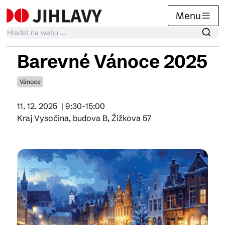
Menu
Barevné Vánoce 2025
Kalendář akcí
Vánoce
11. 12. 2025
| 9:30-15:00
Tradiční akce
Kraj Vysočina, budova B, Žižkova 57
Články
Suvenýry
Praktické info