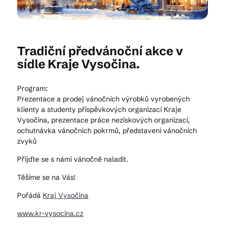
Kam vyrazit
Tradiční předvánoční akce v
sídle Kraje Vysočina.
CS
EN
DE
Program:
Prezentace a prodej vánočních výrobků vyrobených
klienty a studenty příspěvkových organizací Kraje
Vysočina, prezentace práce neziskových organizací,
ochutnávka vánočních pokrmů, představení vánočních
© 2026 Brána Jihlavy
zvyků
Přijďte se s námi vánočně naladit.
Těšíme se na Vás!
Pořádá
Kraj Vysočina
www.kr-vysocina.cz