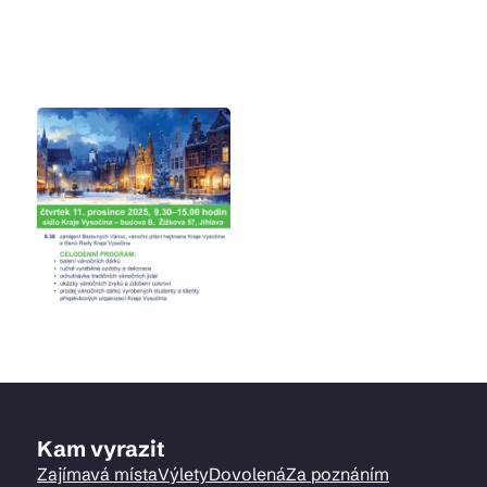
Kam vyrazit
Zajímavá místa
Výlety
Dovolená
Za poznáním