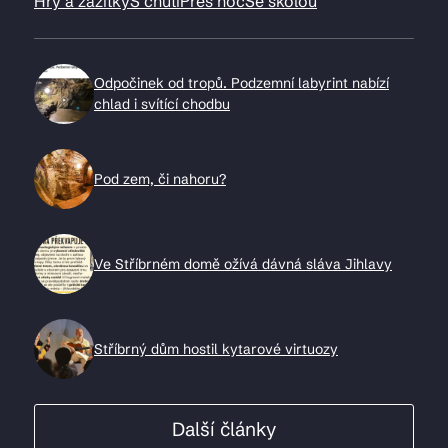
Hry a zážitky
S chutí
Přes noc
Se školou
Odpočinek od tropů. Podzemní labyrint nabízí
chlad i svítící chodbu
Pod zem, či nahoru?
Ve Stříbrném domě ožívá dávná sláva Jihlavy
Stříbrný dům hostil kytarové virtuozy
Další články