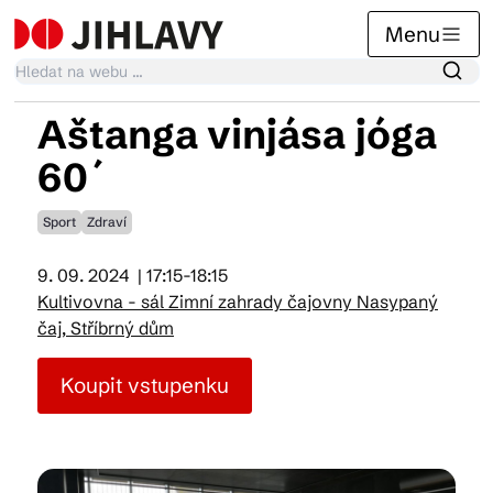
Menu
Aštanga vinjása jóga
Kalendář akcí
60´
Sport
Zdraví
Tradiční akce
9. 09. 2024
| 17:15-18:15
Kultivovna - sál Zimní zahrady čajovny Nasypaný
Články
čaj, Stříbrný dům
Koupit vstupenku
Suvenýry
Praktické info