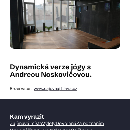
Kam vyrazit
CS
EN
DE
Dynamická verze jógy s
Andreou Noskovičovou.
© 2026 Brána Jihlavy
Rezervace :
www.cajovnajihlava.cz
Kam vyrazit
Zajímavá místa
Výlety
Dovolená
Za poznáním