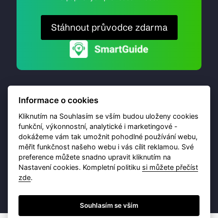
Stáhnout průvodce zdarma
Informace o cookies
Kliknutím na Souhlasím se vším budou uloženy cookies
funkční, výkonnostní, analytické i marketingové -
dokážeme vám tak umožnit pohodlné používání webu,
© 2026 Destinační portál provozuje
Brána Jihlavy
,
měřit funkčnost našeho webu i vás cílit reklamou. Své
příspěvková organizace. Všechna práva vyhrazena.
preference můžete snadno upravit kliknutím na
Nastavení cookies. Kompletní politiku
si můžete přečíst
zde
.
Ochrana osobních údajů
Obchodní podmínky
Souhlasím se vším