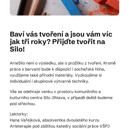
Kam vyrazit
Baví vás tvoření a jsou vám víc
jak tři roky? Přijďte tvořit na
CS
EN
DE
Silo!
ArteSilo není o výsledku, ale o prožitku z tvoření. Kromě
práce s barvami bude k dispozici i sochařská hlína,
využijeme také přírodní materiály. Vyzkoušíme si
© 2026 Brána Jihlavy
individuální i skupinové výtvarné techniky.
Vše se odehraje venku v prostoru komunitního a
kulturního centra Silo Jihlava, v případě deště budeme
pod střechou.
Lektorky:
Hana Vařejková, absolventka dvouletého kurzu
Arteterapie pod záštitou katedry sociální práce VŠPJ