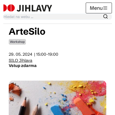
Menu
ArteSilo
Kalendář akcí
Workshop
29. 05. 2024
| 15:00-19:00
Tradiční akce
SILO Jihlava
Vstup zdarma
Články
Suvenýry
Praktické info