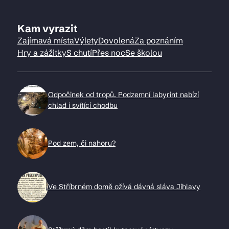
Kam vyrazit
Zajímavá místa
Výlety
Dovolená
Za poznáním
Hry a zážitky
S chutí
Přes noc
Se školou
Odpočinek od tropů. Podzemní labyrint nabízí
chlad i svítící chodbu
Pod zem, či nahoru?
Ve Stříbrném domě ožívá dávná sláva Jihlavy