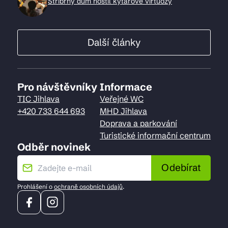
Stříbrný dům hostil kytarové virtuozy
Další články
Pro návštěvníky
Informace
TIC Jihlava
Veřejné WC
+420 733 644 693
MHD Jihlava
Doprava a parkování
Turistické informační centrum
Odběr novinek
Odebírat
Prohlášení o
ochraně osobních údajů
.