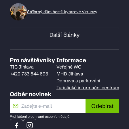
Stříbrný dům hostil kytarové virtuozy
Další články
Pro návštěvníky
Informace
TIC Jihlava
Veřejné WC
+420 733 644 693
MHD Jihlava
Doprava a parkování
Turistické informační centrum
Odběr novinek
Odebírat
Prohlášení o
ochraně osobních údajů
.