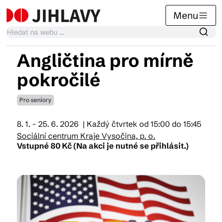
Menu
Angličtina pro mírně
Kalendář akcí
pokročilé
Pro seniory
Tradiční akce
8. 1. - 25. 6. 2026
| Každý čtvrtek od 15:00 do 15:45
Sociální centrum Kraje Vysočina, p. o.
Články
Vstupné 80 Kč (Na akci je nutné se přihlásit.)
Suvenýry
Praktické info