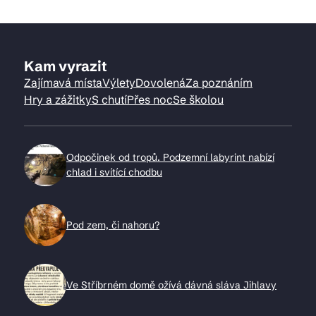
Kam vyrazit
Zajímavá místa
Výlety
Dovolená
Za poznáním
Hry a zážitky
S chutí
Přes noc
Se školou
Odpočinek od tropů. Podzemní labyrint nabízí
chlad i svítící chodbu
Pod zem, či nahoru?
Ve Stříbrném domě ožívá dávná sláva Jihlavy