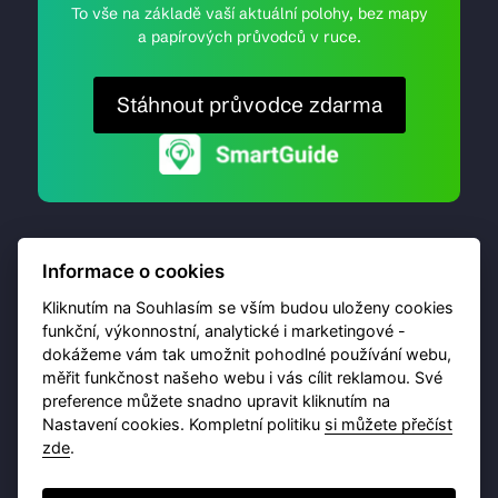
To vše na základě vaší aktuální polohy, bez mapy
a papírových průvodců v ruce.
Stáhnout průvodce zdarma
Informace o cookies
Kliknutím na Souhlasím se vším budou uloženy cookies
funkční, výkonnostní, analytické i marketingové -
dokážeme vám tak umožnit pohodlné používání webu,
© 2026 Destinační portál provozuje
Brána Jihlavy
,
měřit funkčnost našeho webu i vás cílit reklamou. Své
příspěvková organizace. Všechna práva vyhrazena.
preference můžete snadno upravit kliknutím na
Nastavení cookies. Kompletní politiku
si můžete přečíst
zde
.
Ochrana osobních údajů
Obchodní podmínky