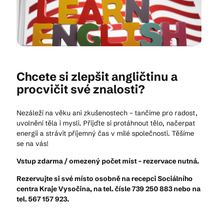
Kam vyrazit
CS
EN
DE
Chcete si zlepšit angličtinu a
procvičit své znalosti?
Nezáleží na věku ani zkušenostech – tančíme pro radost,
uvolnění těla i mysli. Přijďte si protáhnout tělo, načerpat
energii a strávit příjemný čas v milé společnosti. Těšíme
© 2026 Brána Jihlavy
se na vás!
Vstup zdarma / omezený počet míst – rezervace nutná.
Rezervujte si své místo osobně na recepci Sociálního
centra Kraje Vysočina, na tel. čísle 739 250 883 nebo na
tel. 567 157 923.