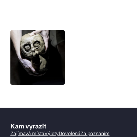
Kam vyrazit
Zajímavá místa
Výlety
Dovolená
Za poznáním