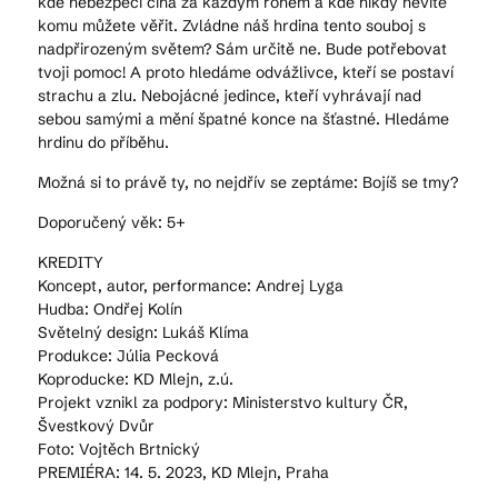
kde nebezpečí číhá za každým rohem a kde nikdy nevíte
komu můžete věřit. Zvládne náš hrdina tento souboj s
nadpřirozeným světem? Sám určitě ne. Bude potřebovat
tvoji pomoc! A proto hledáme odvážlivce, kteří se postaví
strachu a zlu. Nebojácné jedince, kteří vyhrávají nad
sebou samými a mění špatné konce na šťastné. Hledáme
hrdinu do příběhu.
Možná si to právě ty, no nejdřív se zeptáme: Bojíš se tmy?
Doporučený věk: 5+
KREDITY
Koncept, autor, performance: Andrej Lyga
Hudba: Ondřej Kolín
Světelný design: Lukáš Klíma
Produkce: Júlia Pecková
Koproducke: KD Mlejn, z.ú.
Projekt vznikl za podpory: Ministerstvo kultury ČR,
Švestkový Dvůr
Foto: Vojtěch Brtnický
PREMIÉRA: 14. 5. 2023, KD Mlejn, Praha