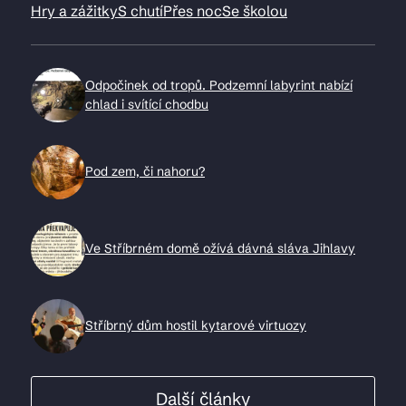
Hry a zážitky
S chutí
Přes noc
Se školou
Odpočinek od tropů. Podzemní labyrint nabízí
chlad i svítící chodbu
Pod zem, či nahoru?
Ve Stříbrném domě ožívá dávná sláva Jihlavy
Stříbrný dům hostil kytarové virtuozy
Další články