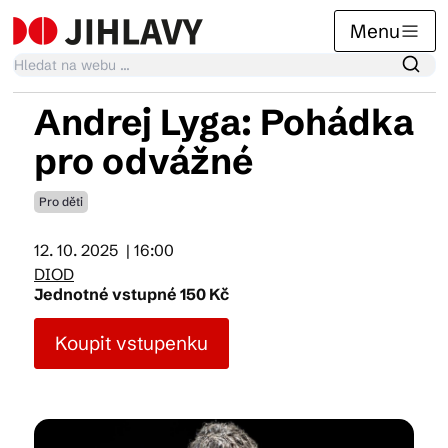
Menu
Andrej Lyga: Pohádka
Kalendář akcí
pro odvážné
Pro děti
Tradiční akce
12. 10. 2025
| 16:00
DIOD
Články
Jednotné vstupné 150 Kč
Koupit vstupenku
Suvenýry
Praktické info