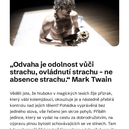
Kam vyrazit
CS
EN
DE
„Odvaha je odolnost vůči
strachu, ovládnutí strachu – ne
absence strachu.“ Mark Twain
© 2026 Brána Jihlavy
Věděli jste, že hluboko v magických lesích žije přízrak,
který vábí kolemjdoucí, okouzluje je a následně přebírá
kontrolu nad jejich tělem? Pohádka vyprávěná bez
jediného slova, vše řečeno jen skrze pohyb. Příběh
jedince, který se vydal na cestu za dobrodružstvím, na
výpravu plnou bytostí schovávajících se ve stínech. Tam