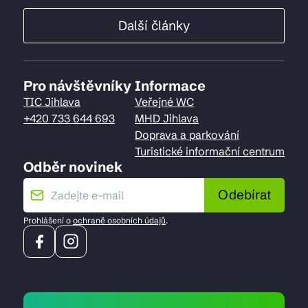
Další články
Pro návštěvníky
Informace
TIC Jihlava
Veřejné WC
+420 733 644 693
MHD Jihlava
Doprava a parkování
Turistické informační centrum
Odběr novinek
Odebírat
Prohlášení o
ochraně osobních údajů
.