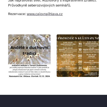
Jak napravovat svět: Rozhovory s inspirativními Izraelci.
Průvodkyně seberozvojových seminářů.
Rezervace:
www.cajovnajihlava.cz