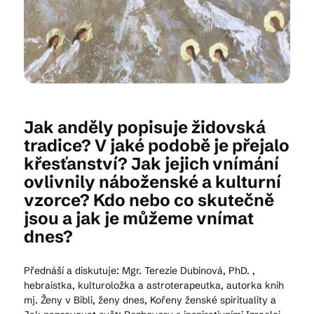
Kam vyrazit
CS
EN
DE
Jak anděly popisuje židovská
tradice? V jaké podobě je přejalo
křesťanství? Jak jejich vnímání
ovlivnily náboženské a kulturní
© 2026 Brána Jihlavy
vzorce? Kdo nebo co skutečně
jsou a jak je můžeme vnímat
dnes?
Přednáší a diskutuje: Mgr. Terezie Dubinová, PhD. ,
hebraistka, kulturoložka a astroterapeutka, autorka knih
mj. Ženy v Bibli, ženy dnes, Kořeny ženské spirituality a