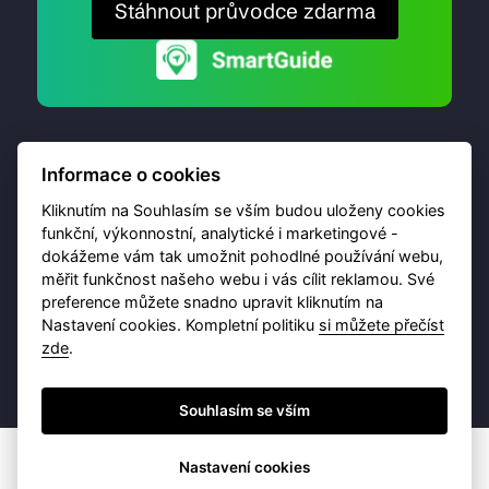
Stáhnout průvodce zdarma
Informace o cookies
Kliknutím na Souhlasím se vším budou uloženy cookies
funkční, výkonnostní, analytické i marketingové -
dokážeme vám tak umožnit pohodlné používání webu,
© 2026 Destinační portál provozuje
Brána Jihlavy
,
měřit funkčnost našeho webu i vás cílit reklamou. Své
příspěvková organizace. Všechna práva vyhrazena.
preference můžete snadno upravit kliknutím na
Nastavení cookies. Kompletní politiku
si můžete přečíst
zde
.
Ochrana osobních údajů
Obchodní podmínky
Souhlasím se vším
Nastavení cookies