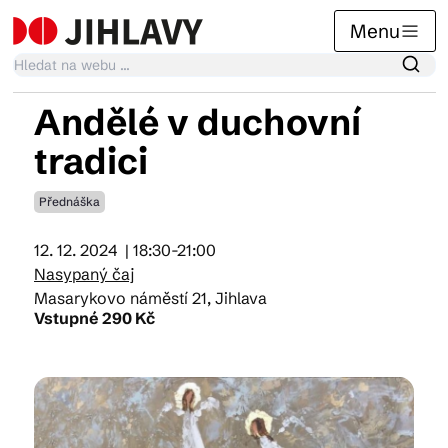
Menu
Andělé v duchovní
Kalendář akcí
tradici
Přednáška
Tradiční akce
12. 12. 2024
| 18:30-21:00
Nasypaný čaj
Články
Masarykovo náměstí 21, Jihlava
Vstupné 290 Kč
Suvenýry
Praktické info