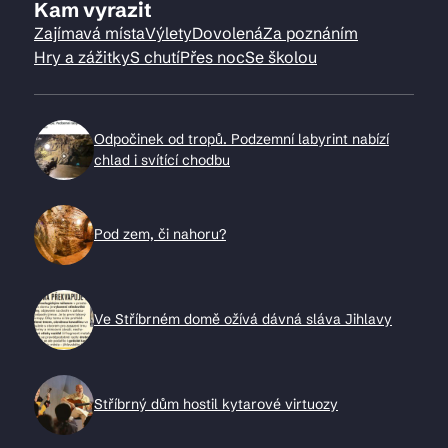
Kam vyrazit
Zajímavá místa
Výlety
Dovolená
Za poznáním
Hry a zážitky
S chutí
Přes noc
Se školou
Odpočinek od tropů. Podzemní labyrint nabízí
chlad i svítící chodbu
Pod zem, či nahoru?
Ve Stříbrném domě ožívá dávná sláva Jihlavy
Stříbrný dům hostil kytarové virtuozy