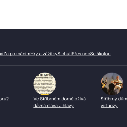
ná
Za poznáním
Hry a zážitky
S chutí
Přes noc
Se školou
oru?
Ve Stříbrném domě ožívá
Stříbrný dům
dávná sláva Jihlavy
virtuozy