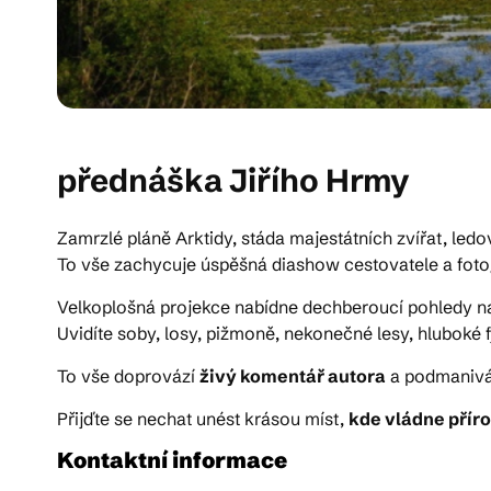
přednáška Jiřího Hrmy
Zamrzlé pláně Arktidy, stáda majestátních zvířat, ledo
To vše zachycuje úspěšná diashow cestovatele a fot
Velkoplošná projekce nabídne dechberoucí pohledy na
Uvidíte soby, losy, pižmoně, nekonečné lesy, hluboké 
To vše doprovází
živý komentář autora
a podmanivá 
Přijďte se nechat unést krásou míst,
kde vládne příro
Kontaktní informace