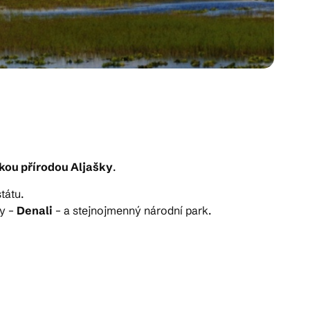
kou přírodou Aljašky
.
tátu.
ky –
Denali
– a stejnojmenný národní park.