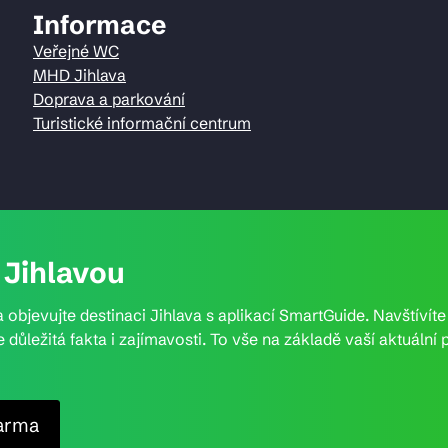
Informace
Veřejné WC
MHD Jihlava
Doprava a parkování
Turistické informační centrum
Jihlavou
 objevujte destinaci Jihlava s aplikací SmartGuide. Navštívít
e důležitá fakta i zajímavosti. To vše na základě vaší aktuál
arma