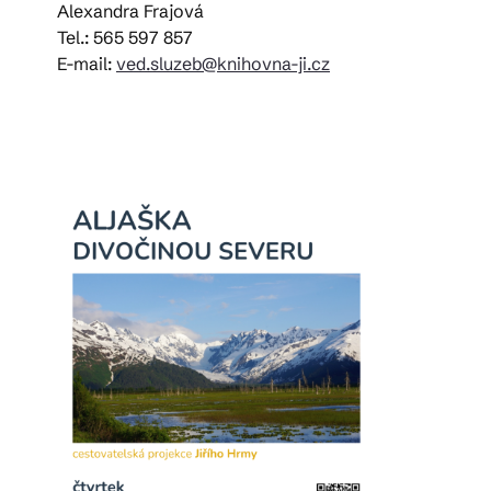
Alexandra Frajová
Tel.: 565 597 857
E-mail:
ved.sluzeb@knihovna-ji.cz