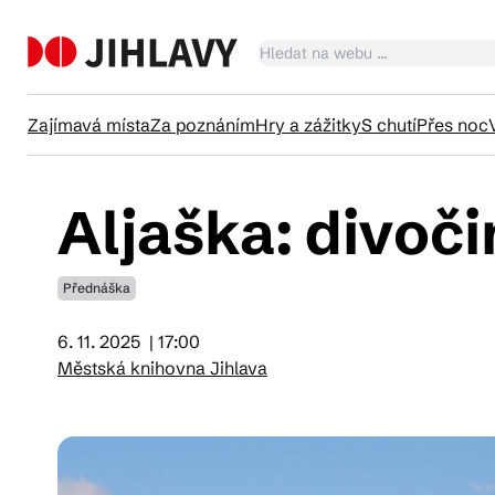
Zajímavá místa
Za poznáním
Hry a zážitky
S chutí
Přes noc
Aljaška: divoč
Ka
Přednáška
Tr
6. 11. 2025
| 17:00
Městská knihovna Jihlava
Čl
Su