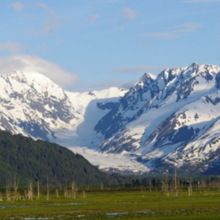
ktické info
m vyrazit
CS
EN
DE
© 2026 Brána Jihlavy