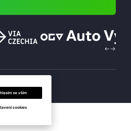
hlasím se vším
tavení cookies