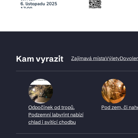
Kam vyrazit
Zajímavá místa
Výlety
Dovole
Odpočinek od tropů.
Pod zem, či nah
Podzemní labyrint nabízí
chlad i svítící chodbu