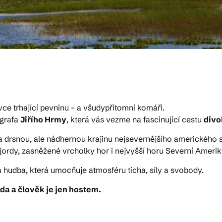
vce trhající pevninu – a všudypřítomní komáři.
ografa
Jiřího Hrmy
, která vás vezme na fascinující cestu
divo
 drsnou, ale nádhernou krajinu nejsevernějšího amerického s
fjordy, zasněžené vrcholky hor i nejvyšší horu Severní Ameri
hudba, která umocňuje atmosféru ticha, síly a svobody.
da a člověk je jen hostem.