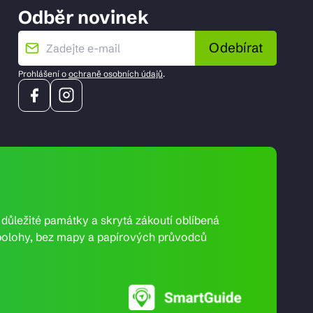
Odběr novinek
Odebírat
Prohlášení o
ochraně osobních údajů
.
e důležité památky a skrytá zákoutí oblíbená
ní polohy, bez mapy a papírových průvodců