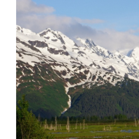
Pra
Ka