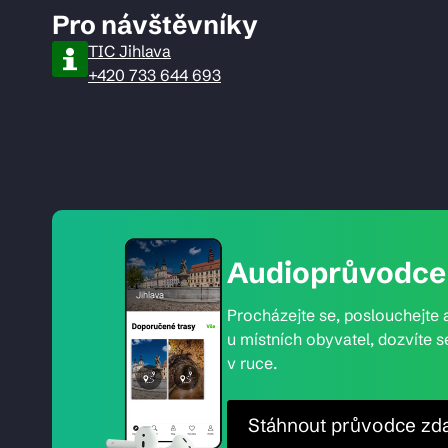
Pro návštěvníky
TIC Jihlava
+420 733 644 693
Audioprůvodce 
Procházejte se, poslouchejte a
u místních obyvatel, dozvíte s
v ruce.
Stáhnout průvodce zd