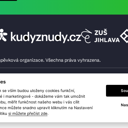
íspěvková organizace. Všechna práva vyhrazena.
ies
Sou
m se vším budou uloženy cookies funkční,
ké i marketingové - dokážeme vám tak umožnit
bu, měřit funkčnost našeho webu i vás cílit
Nas
nce můžete snadno upravit kliknutím na Nastavení
itiku
si můžete přečíst zde
.