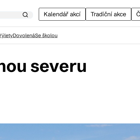
Kalendář akcí
Tradiční akce
Č
Výlety
Dovolená
Se školou
inou severu
lendář akcí
adiční akce
ánky
venýry