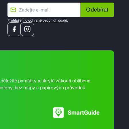
Odebírat
Prohlášení o
ochraně osobních údajů
.
e důležité památky a skrytá zákoutí oblíbená
ní polohy, bez mapy a papírových průvodců