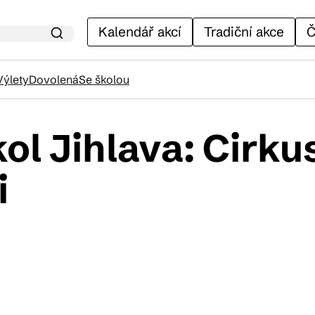
Kalendář akcí
Tradiční akce
Č
Výlety
Dovolená
Se školou
ol Jihlava: Cirk
lendář akcí
i
adiční akce
ánky
venýry