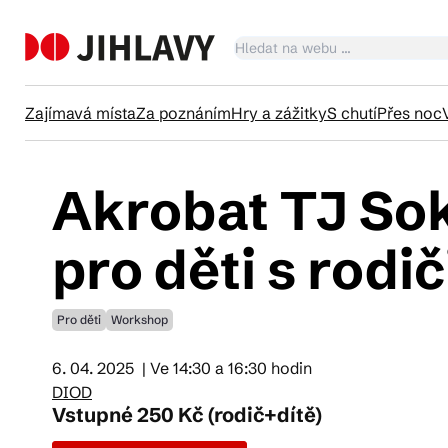
Zajímavá místa
Za poznáním
Hry a zážitky
S chutí
Přes noc
Akrobat TJ Sok
Ka
pro děti s rodič
Tr
Pro děti
Workshop
Čl
6. 04. 2025
| Ve 14:30 a 16:30 hodin
DIOD
Vstupné 250 Kč (rodič+dítě)
Su