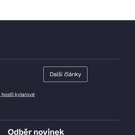
Další články
 hostil kytarové
Odběr novinek