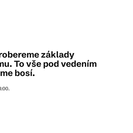
Probereme základy
omu. To vše pod vedením
me bosí.
8:00.