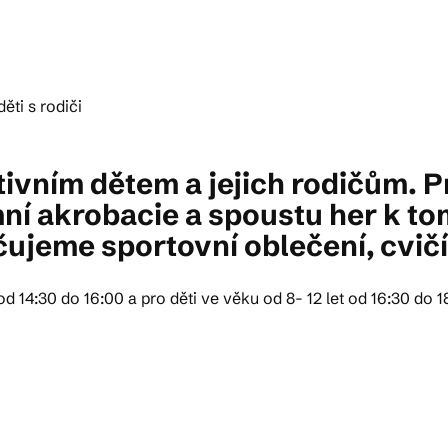
ktické info
m vyrazit
ivním dětem a jejich rodičům. 
ní akrobacie a spoustu her k t
CS
EN
DE
ujeme sportovní oblečení, cvičí
d 14:30 do 16:00 a pro děti ve věku od 8- 12 let od 16:30 do 1
© 2026 Brána Jihlavy