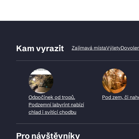
Kam vyrazit
Zajímavá místa
Výlety
Dovole
Odpočinek od tropů.
Pod zem, či nah
Podzemní labyrint nabízí
chlad i svítící chodbu
Pro návštěvníky