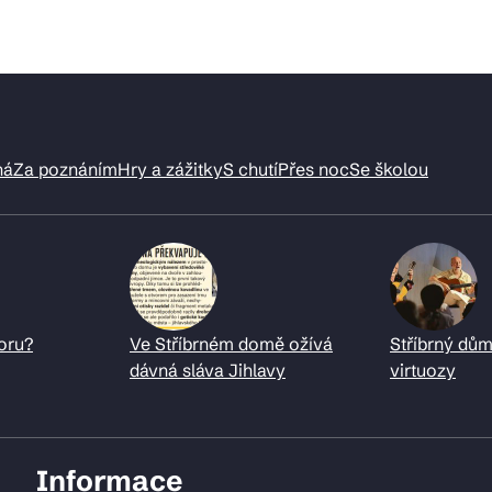
ná
Za poznáním
Hry a zážitky
S chutí
Přes noc
Se školou
oru?
Ve Stříbrném domě ožívá
Stříbrný dům
dávná sláva Jihlavy
virtuozy
Informace