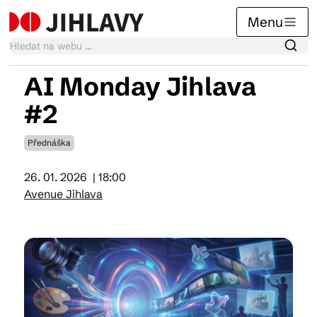
Menu
AI Monday Jihlava
Kalendář akcí
#2
Přednáška
Tradiční akce
26. 01. 2026
| 18:00
Avenue Jihlava
Články
Suvenýry
Praktické info