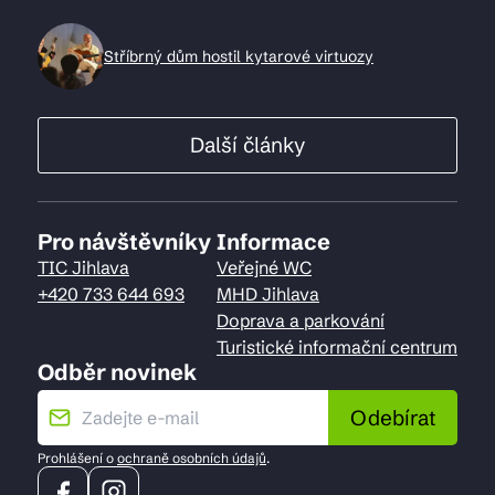
Stříbrný dům hostil kytarové virtuozy
Další články
Pro návštěvníky
Informace
TIC Jihlava
Veřejné WC
+420 733 644 693
MHD Jihlava
Doprava a parkování
Turistické informační centrum
Odběr novinek
Odebírat
Prohlášení o
ochraně osobních údajů
.