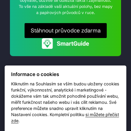
obyvatel, dozvíte se důležitá fakta i zajímavosti.
To vše na základě vaší aktuální polohy, bez mapy
a papírových průvodců v ruce.
Stáhnout průvodce zdarma
Informace o cookies
Kliknutím na Souhlasím se vším budou uloženy cookies
funkční, výkonnostní, analytické i marketingové -
dokážeme vám tak umožnit pohodlné používání webu,
© 2026 Destinační portál provozuje
Brána Jihlavy
,
měřit funkčnost našeho webu i vás cílit reklamou. Své
příspěvková organizace. Všechna práva vyhrazena.
preference můžete snadno upravit kliknutím na
Nastavení cookies. Kompletní politiku
si můžete přečíst
zde
.
Ochrana osobních údajů
Obchodní podmínky