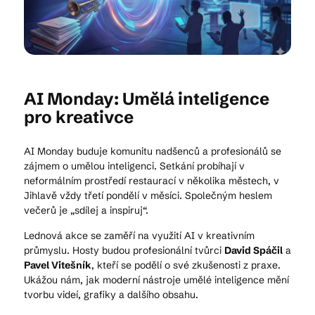
Kam vyrazit
AI Monday: Umělá inteligence
CS
EN
DE
pro kreativce
AI Monday buduje komunitu nadšenců a profesionálů se
zájmem o umělou inteligenci. Setkání probíhají v
neformálním prostředí restaurací v několika městech, v
Jihlavě vždy třetí pondělí v měsíci. Společným heslem
© 2026 Brána Jihlavy
večerů je „sdílej a inspiruj“.
Lednová akce se zaměří na využití AI v kreativním
průmyslu. Hosty budou profesionální tvůrci
David Spáčil
a
Pavel Vitešník
, kteří se podělí o své zkušenosti z praxe.
Ukážou nám, jak moderní nástroje umělé inteligence mění
tvorbu videí, grafiky a dalšího obsahu.