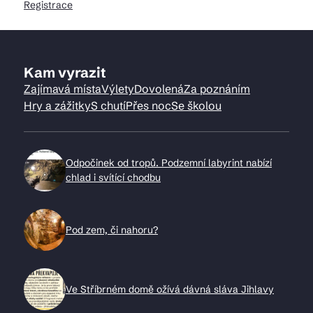
Registrace
Kam vyrazit
Zajímavá místa
Výlety
Dovolená
Za poznáním
Hry a zážitky
S chutí
Přes noc
Se školou
Odpočinek od tropů. Podzemní labyrint nabízí
chlad i svítící chodbu
Pod zem, či nahoru?
Ve Stříbrném domě ožívá dávná sláva Jihlavy